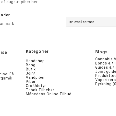
 af dugout piber her
toder
Kategorier
Blogs
ise
Cannabis V
Headshop
Bongs & ti
Bong
Guides & ti
Butik
Joint guid
Joint
ise: Få
Produkttes
Vandpiber
ørgsmål
Vaporizers
Piber
Dyrkning (
Gro Udstyr
Tobak Tilbehør
Månedens Online Tilbud