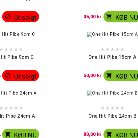


.
Udsolgt
35,00 kr.
KØB N










Hit Pibe 9cm C
One Hit Pibe 15cm A


.
Udsolgt
50,00 kr.
KØB N










it Pibe 24cm A
One Hit Pibe 24cm B


.
KØB NU
80,00 kr.
KØB N