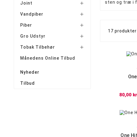
sten og træ i 
Joint

Vandpiber

Piber

17 produkter
Gro Udstyr

Tobak Tilbehør

Månedens Online Tilbud
Nyheder
One
Tilbud
80,00 kr
One Hi