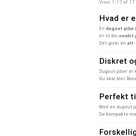
Viser 1-17 af 17
Hvad er 
En
dugout pibe
b
ét til din
onehit 
Det giver en
alt
Diskret o
Dugout piber er
Du skal blot åbne
Perfekt t
Med en dugout p
De kompakte mode
Forskelli