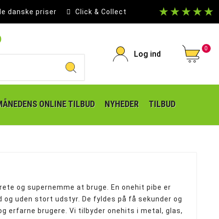
★★★★★
le danske priser
Click & Collect
p
0
Log ind
MÅNEDENS ONLINE TILBUD
NYHEDER
TILBUD
krete og supernemme at bruge. En onehit pibe er
ild og uden stort udstyr. De fyldes på få sekunder og
g erfarne brugere. Vi tilbyder onehits i metal, glas,