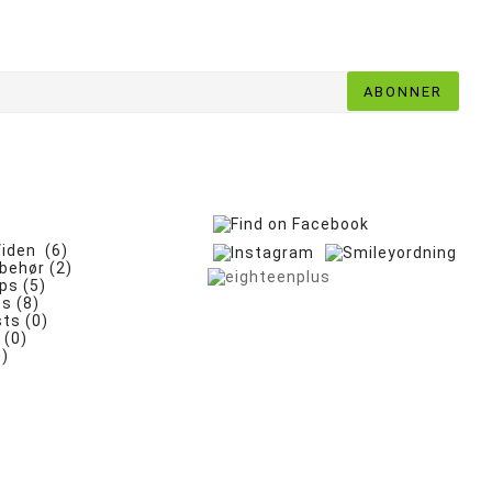
ABONNER
iden (6)
lbehør (2)
ps (5)
es (8)
ts (0)
 (0)
0)