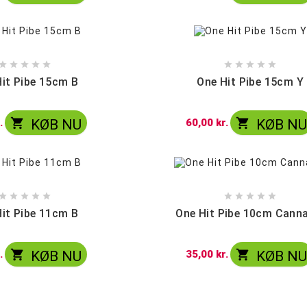










it Pibe 15cm B
One Hit Pibe 15cm Y


.
KØB NU
60,00 kr.
KØB N










it Pibe 11cm B
One Hit Pibe 10cm Cann


.
KØB NU
35,00 kr.
KØB N