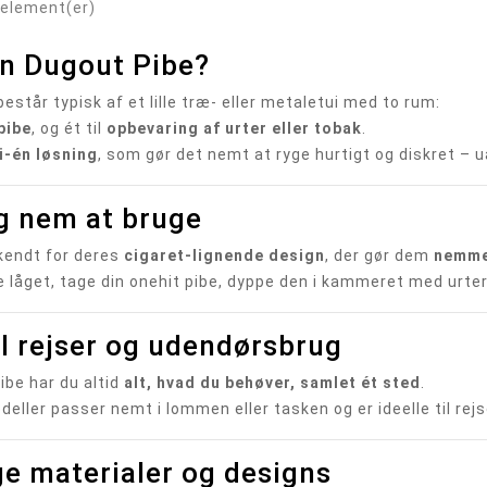
 element(er)
en Dugout Pibe?
estår typisk af et lille træ- eller metaletui med to rum:
pibe
, og ét til
opbevaring af urter eller tobak
.
-i-én løsning
, som gør det nemt at ryge hurtigt og diskret – u
g nem at bruge
 kendt for deres
cigaret-lignende design
, der gør dem
nemme
 låget, tage din onehit pibe, dyppe den i kammeret med urter – 
il rejser og udendørsbrug
ibe har du altid
alt, hvad du behøver, samlet ét sted
.
ller passer nemt i lommen eller tasken og er ideelle til rejser
ge materialer og designs