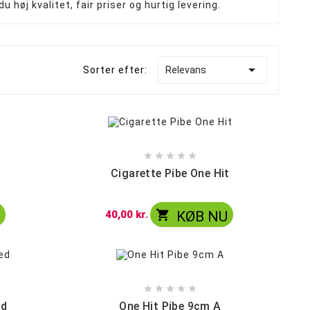
 høj kvalitet, fair priser og hurtig levering.
Merskums bonghoved
Blandet Bonghoveder

Sorter efter:
Relevans





Cigarette Pibe One Hit

U
40,00 kr.
KØB NU





ed
One Hit Pibe 9cm A