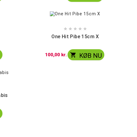





One Hit Pibe 15cm X

U
100,00 kr.
KØB NU
abis
U