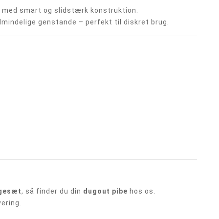
le med smart og slidstærk konstruktion.
 almindelige genstande – perfekt til diskret brug.
ygesæt
, så finder du din
dugout pibe
hos os.
vering.