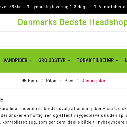
 over 595kr
Lynhurtig levering 1-3 dage
Vi matcher al
Danmarks Bedste Headsho
VANDPIBER
GRO UDSTYR
TOBAK TILBEHØR
Hjem
Piber
Pibe
Onehit pibe
BE
aradise finder du et bredt udvalg af onehit piber – små, dis
g, der ønsker en hurtig, ren og effektiv rygeoplevelse uden sp
t, kontrolleret sug, som gør dem ideelle både til nybegyndere o
Super kingsize filter tips
Små cones 1 1/4 - 84 mm
Kingsize cones 109 mm
Party cones 140 mm
Supersize cones 180 mm
Gigantiske cones 280 mm