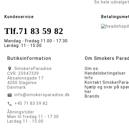
Se hele udvalget
Kundeservice
Betalingsme
Tlf.
71 83 59 82
Mandag - Fredag:
11.00 - 17.30
Lørdag:
11 - 15.00
Butiksinformation
Om Smokers Parad
SmokersParadise
Om os
location_on
Handelsbetingelser
CVR: 25947339
Info
Absalonsgade 17
Kontakt SmokerParad
4200 Slagelse
hjælp og svar på sp
Danmark
her
info@smokersparadise.dk
email
Brands
+45 71 83 59 82
call
Åbningstider
Man til fredag 11 - 17.30
Lørdag 11 - 15.00