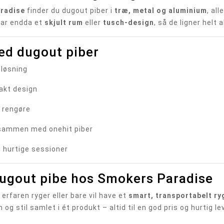
radise
finder du dugout piber i
træ, metal og aluminium
, al
har endda et
skjult rum
eller
tusch-design
, så de ligner helt
ed dugout piber
 løsning
akt design
 rengøre
 sammen med onehit piber
og hurtige sessioner
dugout pibe hos Smokers Paradise
erfaren ryger eller bare vil have et
smart, transportabelt r
n og stil samlet i ét produkt – altid til en god pris og hurtig le