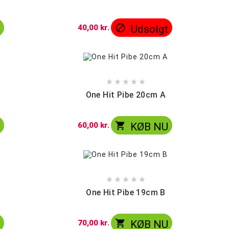

U
40,00 kr.
Udsolgt





One Hit Pibe 20cm A

U
60,00 kr.
KØB NU





One Hit Pibe 19cm B

U
70,00 kr.
KØB NU