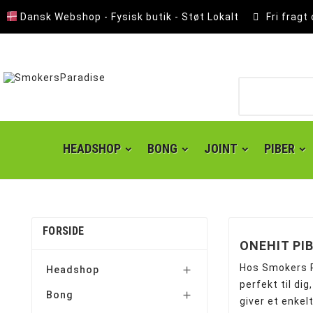
Dansk Webshop - Fysisk butik - Støt Lokalt
Fri fragt
HEADSHOP
BONG
JOINT
PIBER
FORSIDE
ONEHIT PI
Hos Smokers P
Headshop

perfekt til di
Bong

giver et enkel
Lomme Askebæger
Polyresin Askebæger
Smokers choice mixerbakker
Kingsize slim joint papir