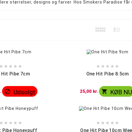
flere størrelser, designs og farver. Hos Smokers Paradise får du
Precooler og Ash catcher
Propper og Pakninger










 Hit Pibe 7cm
One Hit Pibe 8.5cm


.
Udsolgt
25,00 kr.
KØB N










t Pibe Honeypuff
One Hit Pibe 10cm We