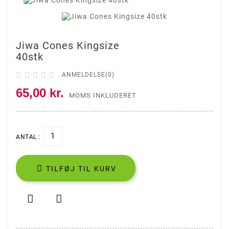
Jiwa Cones Kingsize
40stk





ANMELDELSE(0)
65,00 kr.
MOMS INKLUDERET
ANTAL :

TILFØJ TIL KURV

