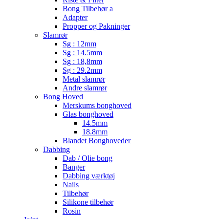
Bong Tilbehør a
Adapter
Propper og Pakninger
Slamrør
Sg : 12mm
Sg : 14.5mm
Sg : 18,8mm
Sg : 29.2mm
Metal slamrør
Andre slamrør
Bong Hoved
Merskums bonghoved
Glas bonghoved
14.5mm
18.8mm
Blandet Bonghoveder
Dabbing
Dab / Olie bong
Banger
Dabbing værktøj
Nails
Tilbehør
Silikone tilbehør
Rosin