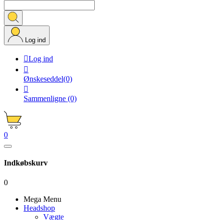
Log ind

Log ind

Ønskeseddel
(0)

Sammenligne
(0)
0
Indkøbskurv
0
Mega Menu
Headshop
Vægte