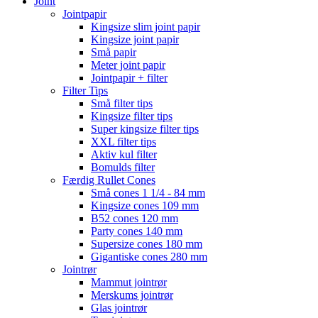
Joint
Jointpapir
Kingsize slim joint papir
Kingsize joint papir
Små papir
Meter joint papir
Jointpapir + filter
Filter Tips
Små filter tips
Kingsize filter tips
Super kingsize filter tips
XXL filter tips
Aktiv kul filter
Bomulds filter
Færdig Rullet Cones
Små cones 1 1/4 - 84 mm
Kingsize cones 109 mm
B52 cones 120 mm
Party cones 140 mm
Supersize cones 180 mm
Gigantiske cones 280 mm
Jointrør
Mammut jointrør
Merskums jointrør
Glas jointrør