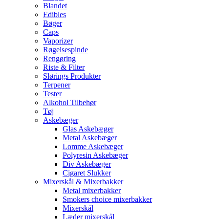
Blandet
Edibles
Bøger
Caps
Vaporizer
Røgelsespinde
Rengøring
Riste & Filter
Slørings Produkter
Terpener
Tester
Alkohol Tilbehør
Tøj
Askebæger
Glas Askebæger
Metal Askebæger
Lomme Askebæger
Polyresin Askebæger
Div Askebæger
Cigaret Slukker
Mixerskål & Mixerbakker
Metal mixerbakker
Smokers choice mixerbakker
Mixerskål
Læder mixerskål