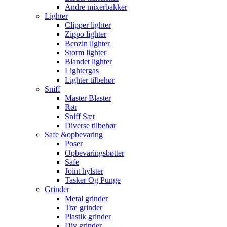
Andre mixerbakker
Lighter
Clipper lighter
Zippo lighter
Benzin lighter
Storm lighter
Blandet lighter
Lightergas
Lighter tilbehør
Sniff
Master Blaster
Rør
Sniff Sæt
Diverse tilbehør
Safe &opbevaring
Poser
Opbevaringsbøtter
Safe
Joint hylster
Tasker Og Punge
Grinder
Metal grinder
Træ grinder
Plastik grinder
Div grinder