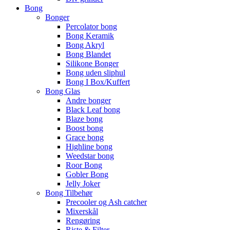
Bong
Bonger
Percolator bong
Bong Keramik
Bong Akryl
Bong Blandet
Silikone Bonger
Bong uden sliphul
Bong I Box/Kuffert
Bong Glas
Andre bonger
Black Leaf bong
Blaze bong
Boost bong
Grace bong
Highline bong
Weedstar bong
Roor Bong
Gobler Bong
Jelly Joker
Bong Tilbehør
Precooler og Ash catcher
Mixerskål
Rengøring
Riste & Filter