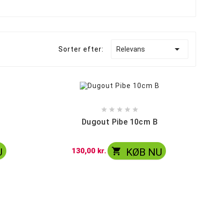
Merskums bonghoved
Blandet Bonghoveder

Sorter efter:
Relevans





Dugout Pibe 10cm B

U
130,00 kr.
KØB NU