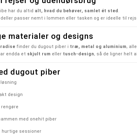
il rejser og udendørsbrug
ibe har du altid
alt, hvad du behøver, samlet ét sted
.
ller passer nemt i lommen eller tasken og er ideelle til rejser
ge materialer og designs
radise
finder du dugout piber i
træ, metal og aluminium
, al
har endda et
skjult rum
eller
tusch-design
, så de ligner helt
ed dugout piber
 løsning
akt design
 rengøre
 sammen med onehit piber
og hurtige sessioner