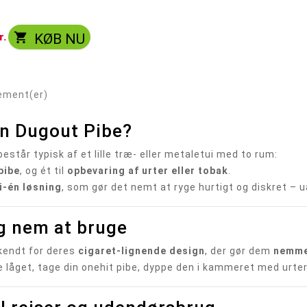

r.
KØB NU
lement(er)
en Dugout Pibe?
estår typisk af et lille træ- eller metaletui med to rum:
pibe
, og ét til
opbevaring af urter eller tobak
.
-i-én løsning
, som gør det nemt at ryge hurtigt og diskret – u
g nem at bruge
 kendt for deres
cigaret-lignende design
, der gør dem
nemme
 låget, tage din onehit pibe, dyppe den i kammeret med urter – 