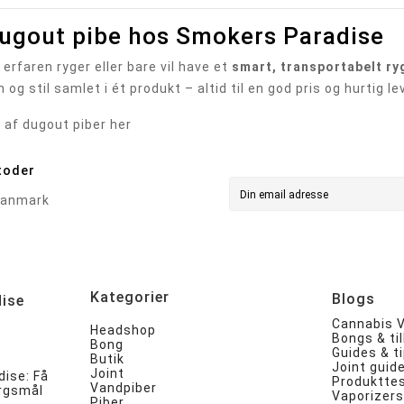
dugout pibe hos Smokers Paradise
erfaren ryger eller bare vil have et
smart, transportabelt r
n og stil samlet i ét produkt – altid til en god pris og hurtig le
 af dugout piber her
toder
Kategorier
Blogs
ise
Cannabis V
Headshop
Bongs & ti
Bong
Guides & ti
Butik
Joint guid
Joint
ise: Få
Produkttes
Vandpiber
ørgsmål
Vaporizers
Piber