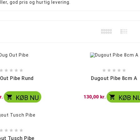
ler, god pris og hurtig levering.
Precooler og Ash catcher
Propper og Pakninger










Out Pibe Rund
Dugout Pibe 8cm A


r.
KØB NU
130,00 kr.
KØB N





ut Tusch Pibe