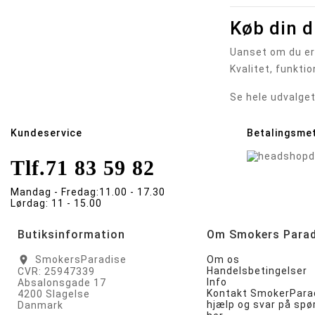
Køb din 
Uanset om du er 
Kvalitet, funktio
Se hele udvalget
Kundeservice
Betalingsme
Tlf.
71 83 59 82
Mandag - Fredag:
11.00 - 17.30
Lørdag:
11 - 15.00
Butiksinformation
Om Smokers Parad
SmokersParadise
Om os
location_on
Handelsbetingelser
CVR: 25947339
Info
Absalonsgade 17
Kontakt SmokerParad
4200 Slagelse
hjælp og svar på sp
Danmark