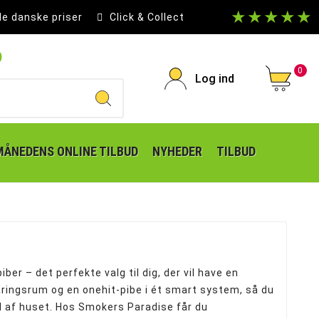
★★★★★
le danske priser
Click & Collect
p
0
Log ind
MÅNEDENS ONLINE TILBUD
NYHEDER
TILBUD
er – det perfekte valg til dig, der vil have en
aringsrum og en onehit-pibe i ét smart system, så du
r ud af huset. Hos Smokers Paradise får du