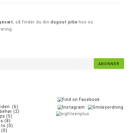
ygesæt
, så finder du din
dugout pibe
hos os.
vering.
ABONNER
iden (6)
lbehør (2)
ps (5)
es (8)
ts (0)
 (0)