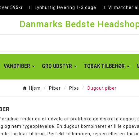
 over 595kr
Lynhurtig levering 1-3 dage
Vi matcher al
Danmarks Bedste Headsho
VANDPIBER
GRO UDSTYR
TOBAK TILBEHØR
Hjem
Piber
Pibe
Dugout piber
BER
radise finder du et udvalg af praktiske og diskrete dugout pib
ig og nem rygeoplevelse. En dugout kombinerer et lille opbev
samlet og klar til brug. Perfekt til lommen, rejsen eller en tu
Super kingsize filter tips
Små cones 1 1/4 - 84 mm
Kingsize cones 109 mm
Party cones 140 mm
Supersize cones 180 mm
Gigantiske cones 280 mm