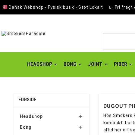
Dansk Webshop - Fysisk butik - Støt Lokalt
Fri fragt
HEADSHOP
BONG
JOINT
PIBER
FORSIDE
DUGOUT PI
Hos Smokers Pa
Headshop

kompakt, hurt
Bong

altid har alt 
Lomme Askebæger
Polyresin Askebæger
Smokers choice mixerbakker
Kingsize slim joint papir