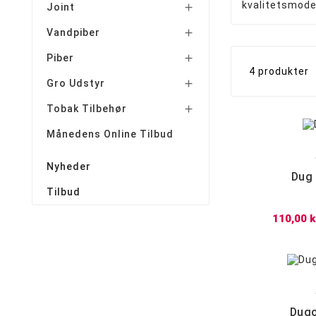
kvalitetsmodel
Joint

Vandpiber

Piber

4 produkter
Gro Udstyr

Tobak Tilbehør

Månedens Online Tilbud
Nyheder
Dug 
Tilbud
110,00 k
Dugo