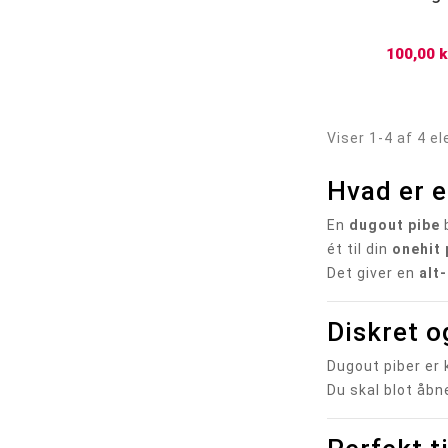
100,00 k
Viser 1-4 af 4 e
Hvad er 
En
dugout pibe
b
ét til din
onehit 
Det giver en
alt
Diskret o
Dugout piber er
Du skal blot åbne