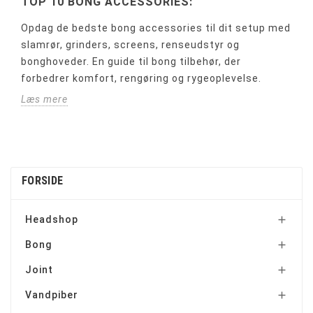
TOP 10 BONG ACCESSORIES:
Opdag de bedste bong accessories til dit setup med
slamrør, grinders, screens, renseudstyr og
bonghoveder. En guide til bong tilbehør, der
forbedrer komfort, rengøring og rygeoplevelse.
Læs mere
FORSIDE
Headshop

Bong

Joint

Vandpiber
