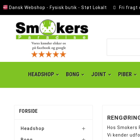
Dansk Webshop - Fysisk butik - Støt Lokalt
Fri fragt
HEADSHOP
BONG
JOINT
PIBER
FORSIDE
RENGØRIN
Hos Smokers P
Headshop

Vi kender udfo
Bong
