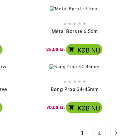





Metal Børste 6.5cm

U
25,00 kr.
KØB NU





rve
Bong Prop 34-45mm

U
70,00 kr.
KØB NU
1

2