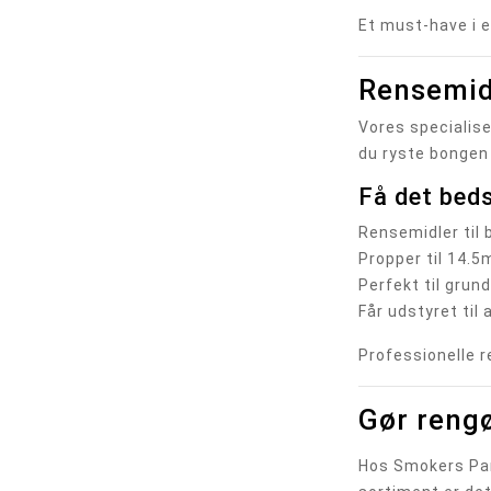
Et must-have i 
Rensemidl
Vores specialise
du ryste bongen 
Få det beds
Rensemidler til 
Propper til 14.
Perfekt til grun
Får udstyret til
Professionelle r
Gør reng
Hos Smokers Par