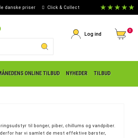
★★★★★
le danske priser
Click & Collect
p
0
Log ind
MÅNEDENS ONLINE TILBUD
NYHEDER
TILBUD
gsudstyr til bonger, piber, chillums og vandpiber.
derfor har vi samlet de mest effektive børster,