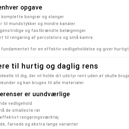
 enhver opgave
l komplette bongrør og slanger
r til mundstykker og mindre kanaler
l genstridige og fastbrændte belægninger
t til rengøring af percolators og små kamre
 fundamentet for en effektiv vedligeholdelse og giver hurtigt 
re til hurtig og daglig rens
deelle til dig, der vil holde dit udstyr rent uden at skulle br
ekunder og kan bruges til alle materialer.
berenser er uundværlige
ende vedligehold
nå de smalleste rør
 effektivt rengøringsværktøj
ide, farvede og ekstra lange varianter