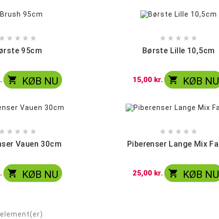










ørste 95cm
Børste Lille 10,5cm


.
KØB NU
15,00 kr.
KØB N










nser Vauen 30cm
Piberenser Lange Mix Fa


.
KØB NU
25,00 kr.
KØB N
 element(er)