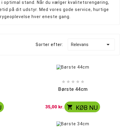
 i optimal stand. Når du vælger kvalitetsrengøring,
etid på dit udstyr. Med vores gode service, hurtige
Merskums bonghoved
Blandet Bonghoveder
t rygeoplevelse hver eneste gang.

Sorter efter:
Relevans





Børste 44cm

U
35,00 kr.
KØB NU