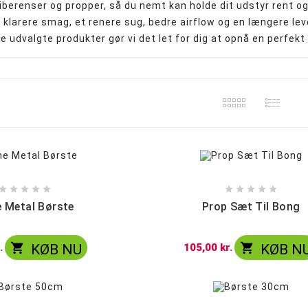
iberenser og propper, så du nemt kan holde dit udstyr rent og
Super kingsize filter tips
Små cones 1 1/4 - 84 mm
Kingsize cones 109 mm
Party cones 140 mm
Supersize cones 180 mm
Gigantiske cones 280 mm
 klarere smag, et renere sug, bedre airflow og en længere lev
Precooler og Ash catcher
Propper og Pakninger
je udvalgte produkter gør vi det let for dig at opnå en perfek










 Metal Børste
Prop Sæt Til Bong


.
KØB NU
105,00 kr.
KØB N