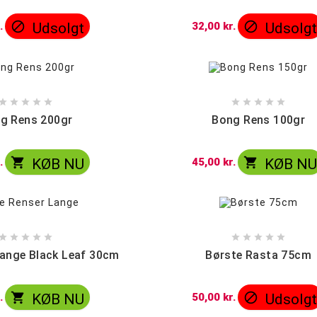


.
Udsolgt
32,00 kr.
Udsolg










g Rens 200gr
Bong Rens 100gr


.
KØB NU
45,00 kr.
KØB N










Lange Black Leaf 30cm
Børste Rasta 75cm


.
KØB NU
50,00 kr.
Udsolg