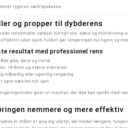
enhver rygeres værktøjskasse.
er og propper til dybderens
rede rensemidler opløser hurtigt olie, tjære og misfarvning
effektivt uden spild, hvilket gør rengøringen hurtigere og me
te resultat med professionel rens
både glas, akryl og metal
5mm, 18.8mm og større størrelser
dig månedlig eller ugentlig rengøring
 at ligne næsten nyt igen
engøringsmidler giver et resultat, der ikke kan opnås med van
øringen nemmere og mere effektiv
adise er målet at give dig udstyr, der holder længere, funge