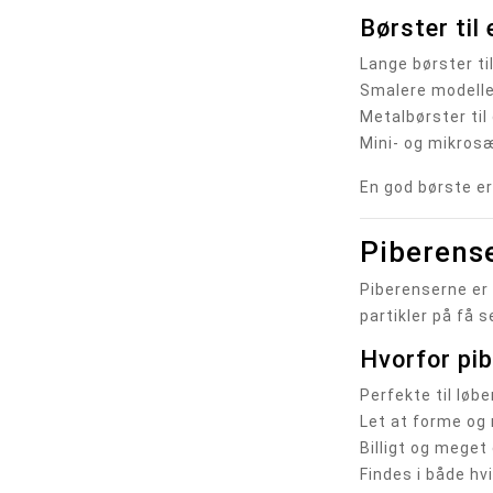
Børster til
Lange børster ti
Smalere modelle
Metalbørster ti
Mini- og mikrosæ
En god børste er
Piberense
Piberenserne er i
partikler på få s
Hvorfor pi
Perfekte til løb
Let at forme og 
Billigt og meget
Findes i både hv