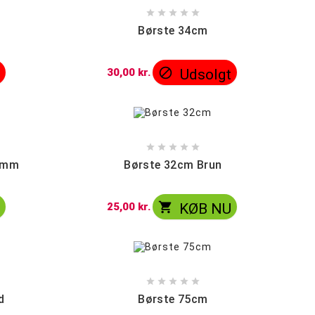





Børste 34cm

t
30,00 kr.
Udsolgt





.8mm
Børste 32cm Brun

U
25,00 kr.
KØB NU





d
Børste 75cm