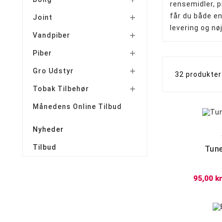
rensemidler, p
Lomme Askebæger
Polyresin Askebæger
Smokers choice mixerbakker
Kingsize slim joint papir
får du både en
Joint

levering og nø
Vandpiber

Piber

Gro Udstyr

32 produkter
Tobak Tilbehør

Månedens Online Tilbud
Nyheder
Tilbud
Tune
95,00 kr