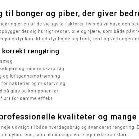
 til bonger og piber, der giver be
øring er en af de vigtigste faktorer, hvis du vil have den bed
opbygger der sig hurtigt rester, olie og tjære, som både påv
ingsudstyr kan dit udstyr holde sig frisk, rent og velfungerend
 korrekt rengøring
e smag
køligere og mindre skarp røg
ing og luftgennemstrømning
 for bakterier og misfarvning
id på glas og komponenter
af urt for samme effekt
 professionelle kvaliteter og mange
 nøje udvalgt til både hverdagsbrug og avanceret rengøring. D
 en dybderens, som almindelige værktøjer ikke kan klare.