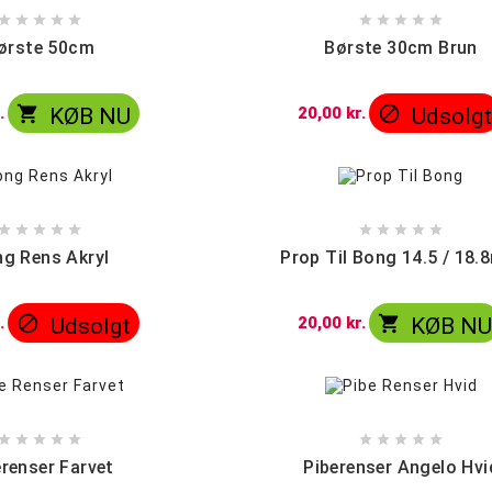










ørste 50cm
Børste 30cm Brun


.
KØB NU
20,00 kr.
Udsolg










g Rens Akryl
Prop Til Bong 14.5 / 18


.
Udsolgt
20,00 kr.
KØB N










erenser Farvet
Piberenser Angelo Hvi