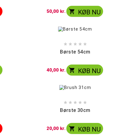

t
50,00 kr.
KØB NU





Børste 54cm

U
40,00 kr.
KØB NU





Børste 30cm

t
20,00 kr.
KØB NU