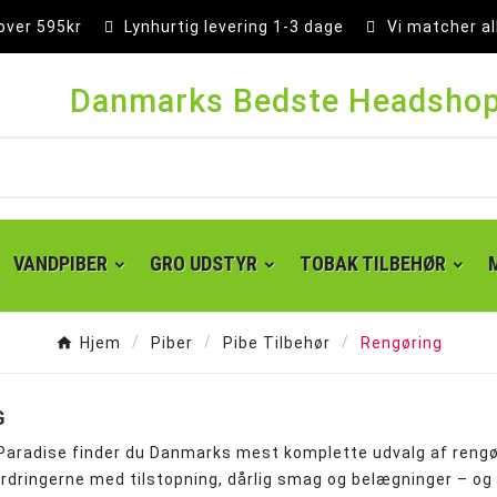
 over 595kr
Lynhurtig levering 1-3 dage
Vi matcher al
Danmarks Bedste Headsho
VANDPIBER
GRO UDSTYR
TOBAK TILBEHØR
Hjem
Piber
Pibe Tilbehør
Rengøring
G
aradise finder du Danmarks mest komplette udvalg af rengørin
rdringerne med tilstopning, dårlig smag og belægninger – og 