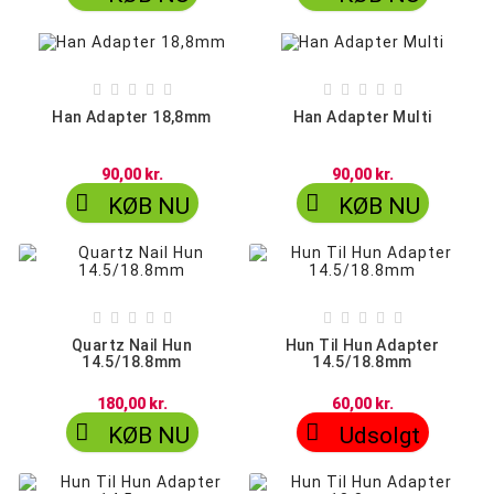










Han Adapter 18,8mm
Han Adapter Multi
90,00 kr.
90,00 kr.


KØB NU
KØB NU










Quartz Nail Hun
Hun Til Hun Adapter
14.5/18.8mm
14.5/18.8mm
180,00 kr.
60,00 kr.


KØB NU
Udsolgt