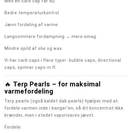
Med en carb cap får du:
Bedre temperaturkontrol
Jævn fordeling af varme
Langsommere fordampning → mere smag
Mindre spild af olie og wax
Vi har carb caps i flere typer: bubble caps, directional
caps, spinner caps m.fl.
🔥
Terp Pearls – for maksimal
varmefordeling
Terp pearls (også kaldet dab pearls) hjælper med at
fordele varmen inde i banger’en, så dit koncentrat ikke
brænder, men i stedet vaporiseres jævnt.
Fordele: