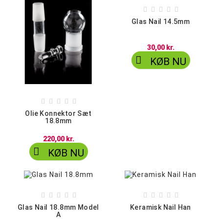





Glas Nail 14.5mm
30,00 kr.

KØB NU





Olie Konnektor Sæt
18.8mm
220,00 kr.

KØB NU










Glas Nail 18.8mm Model
Keramisk Nail Han
A