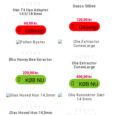





Dexso 500ml
Han Til Han Adapter
14.5/18.8mm
120,00 kr.
60,00 kr.

Udsolgt

Udsolgt










Bho Honey Bee Exractor
Olie Extractor
ConexLarge
220,00 kr.
400,00 kr.

KØB NU

KØB NU










Glas Hoved Hun 14,5mm