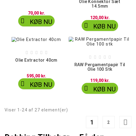
Olie Konnektor Sæt
14.5mm
70,00 kr.
120,00 kr.

KØB NU

KØB NU










Olie Extractor 40cm
RAW Pergamentpapir Til
Olie 100 Stk
595,00 kr.
119,00 kr.

KØB NU

KØB NU
Viser 1-24 af 27 element(er)

1
2