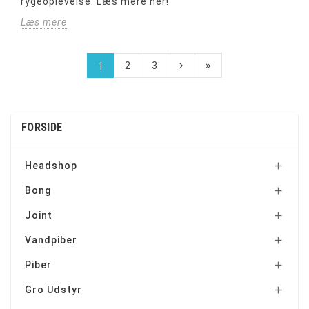
rygeoplevelse. Læs mere her!
Læs mere
2
3
1
FORSIDE
Headshop

Bong

Joint

Vandpiber

Piber

Gro Udstyr
