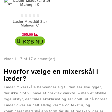
Ny





Læder Mixeskål Stor
Mahogni C
395,00 kr.

KØB NU
Viser 1-17 af 17 element(er)
Hvorfor vælge en mixerskål i
læder?
Læder mixerskåle henvender sig til den seriøse ryger,
der ikke blot vil have et praktisk værktøj – men et stykke
rygeudstyr, der føles eksklusivt og ser godt ud på bordet.
Læder giver en helt særlig varme og tekstur, og
kombineret med skålens form får du et redskab, der er