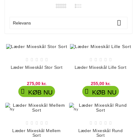

Relevans










Læder Mixeskål Stor Sort
Læder Mixeskål Lille Sort
275,00 kr.
255,00 kr.


KØB NU
KØB NU
Ny
Ny










Læder Mixeskål Mellem
Læder Mixeskål Rund
Sort
Sort