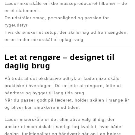
Lædermixerskåle er ikke masseproduceret tilbehør – de
er et statement.
De udstråler smag, personlighed og passion for
rygeudstyr.
Hvis du ønsker et setup, der skiller sig ud fra mængden,
er en læder mixerskål et oplagt valg.
Let at rengøre – designet til
daglig brug
På trods af det eksklusive udtryk er lædermixerskåle
praktiske i hverdagen. De er lette at rengøre, lette at
håndtere og bygget til lang tids brug.
Når du passer godt på læderet, holder skålen i mange år
og bliver kun smukkere med tiden.
Læder mixerskåle er det ultimative valg til dig, der
ønsker et mixredskab i særligt høj kvalitet, hvor både
design, funktionalitet og håndværk går op i en højere