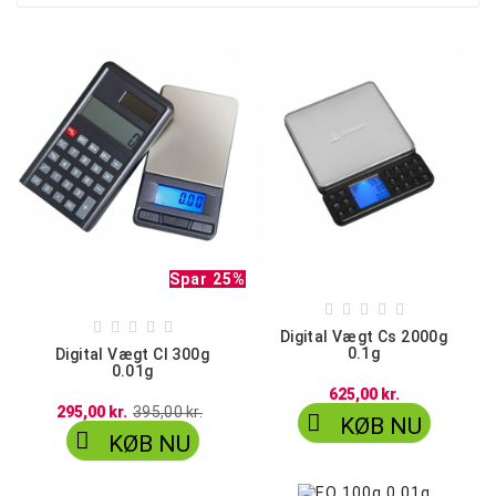
Spar 25%










Digital Vægt Cs 2000g
0.1g
Digital Vægt Cl 300g
0.01g
625,00 kr.
295,00 kr.
395,00 kr.

KØB NU

KØB NU