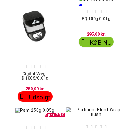
Blå
Rød





Orange
EQ 100g 0.01g
295,00 kr.

KØB NU





Digital Vægt
Dj100S/0.01g
250,00 kr.

Udsolgt
Spar 33%









