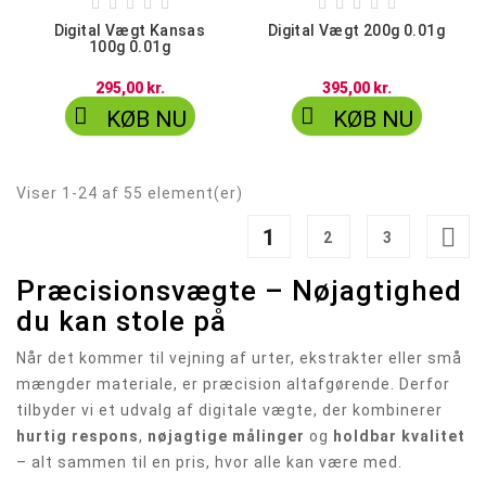










Digital Vægt Kansas
Digital Vægt 200g 0.01g
100g 0.01g
295,00 kr.
395,00 kr.


KØB NU
KØB NU
Viser 1-24 af 55 element(er)

1
2
3
Præcisionsvægte – Nøjagtighed
du kan stole på
Når det kommer til vejning af urter, ekstrakter eller små
mængder materiale, er præcision altafgørende. Derfor
tilbyder vi et udvalg af digitale vægte, der kombinerer
hurtig respons
,
nøjagtige målinger
og
holdbar kvalitet
– alt sammen til en pris, hvor alle kan være med.