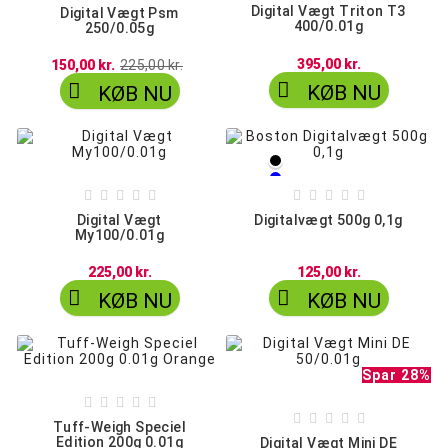
Digital Vægt Triton T3
Digital Vægt Psm
400/0.01g
250/0.05g
395,00 kr.
150,00 kr.
225,00 kr.


KØB NU
KØB NU
Sort
Blå










Rød
Digital Vægt
Digitalvægt 500g 0,1g
My100/0.01g
225,00 kr.
125,00 kr.


KØB NU
KØB NU
Spar 28%










Tuff-Weigh Speciel
Edition 200g 0.01g
Digital Vægt Mini DE