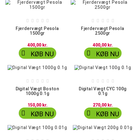










Fjerdervægt Pesola
Fjerdervægt Pesola
1500gr
2500gr
400,00 kr.
400,00 kr.


KØB NU
KØB NU










Digital Vægt Boston
Digital Vægt CYC 100g
1000g 0.1g
0.1g
150,00 kr.
270,00 kr.


KØB NU
KØB NU