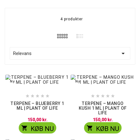
4 produkter

Relevans
Ny
Ny










TERPENE – BLUEBERRY 1
TERPENE – MANGO
ML | PLANT OF LIFE
KUSH 1 ML | PLANT OF
LIFE
150,00 kr.
150,00 kr.


KØB NU
KØB NU