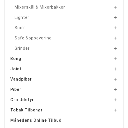
Mixerskål & Mixerbakker

Lighter

Sniff

Safe &opbevaring

Grinder

Bong

Joint

Vandpiber

Piber

Gro Udstyr

Tobak Tilbehør

Månedens Online Tilbud