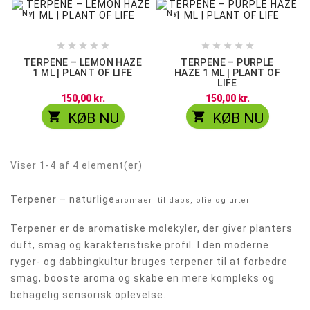
Ny
Ny










TERPENE – LEMON HAZE
TERPENE – PURPLE
1 ML | PLANT OF LIFE
HAZE 1 ML | PLANT OF
LIFE
150,00 kr.
150,00 kr.


KØB NU
KØB NU
Viser 1-4 af 4 element(er)
Terpener – naturlige
aromaer
til dabs, olie og urter
Terpener er de aromatiske molekyler, der giver planters
duft, smag og karakteristiske profil. I den moderne
ryger- og dabbingkultur bruges terpener til at forbedre
smag, booste aroma og skabe en mere kompleks og
behagelig sensorisk oplevelse.