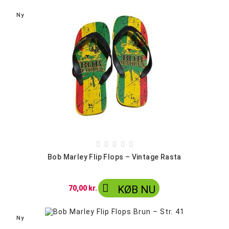
Ny





Bob Marley Flip Flops – Vintage Rasta

KØB NU
70,00 kr.
Ny