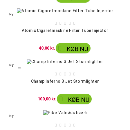
Ny





Atomic Cigaretmaskine Filter Tube Injector

KØB NU
40,00 kr.
Ny
Sølv
Sort





Blå
Champ Inferno 3 Jet Stormlighter
Rød

KØB NU
100,00 kr.
Ny




