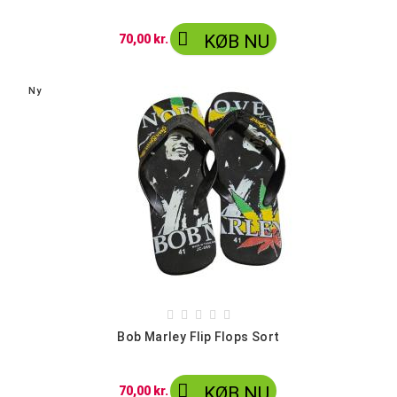

KØB NU
70,00 kr.
Ny





Bob Marley Flip Flops Sort

KØB NU
70,00 kr.