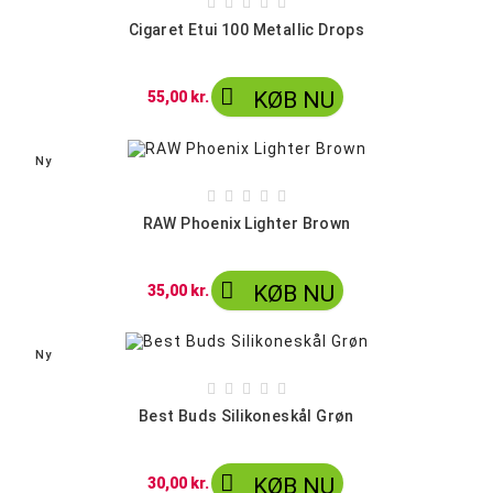
Sort





Blå
Cigaret Etui 100 Metallic Drops
rosa

KØB NU
55,00 kr.
Ny





RAW Phoenix Lighter Brown

KØB NU
35,00 kr.
Ny





Best Buds Silikoneskål Grøn

KØB NU
30,00 kr.