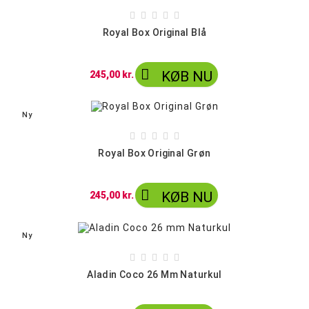





Royal Box Original Blå

KØB NU
245,00 kr.
Ny





Royal Box Original Grøn

KØB NU
245,00 kr.
Ny





Aladin Coco 26 Mm Naturkul