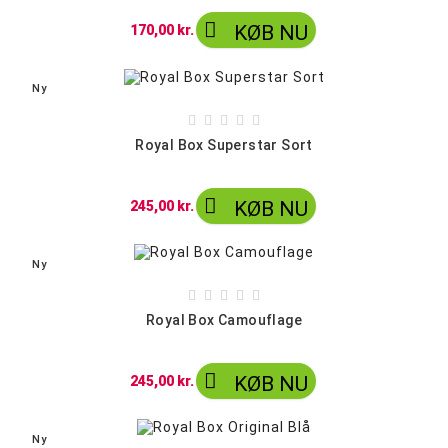

KØB NU
170,00 kr.
Ny





Royal Box Superstar Sort

KØB NU
245,00 kr.
Ny





Royal Box Camouflage

KØB NU
245,00 kr.
Ny