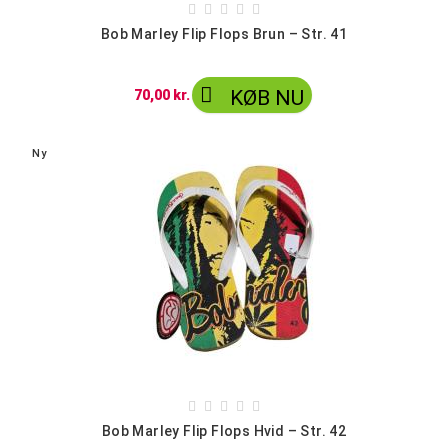





Bob Marley Flip Flops Brun – Str. 41

KØB NU
70,00 kr.
Ny





Bob Marley Flip Flops Hvid – Str. 42