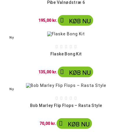
Pibe Valnødstræ 6

KØB NU
195,00 kr.
Ny





Flaske Bong Kit

KØB NU
135,00 kr.
Ny





Bob Marley Flip Flops – Rasta Style

KØB NU
70,00 kr.