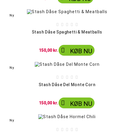
Ny





Stash Dåse Spaghetti & Meatballs

KØB NU
150,00 kr.
Ny





Stash Dåse Del Monte Corn

KØB NU
150,00 kr.
Ny




