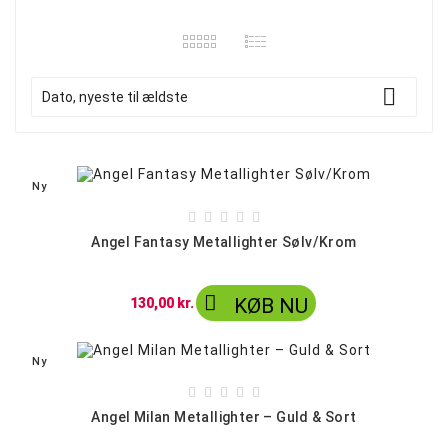

Dato, nyeste til ældste
Ny





Angel Fantasy Metallighter Sølv/Krom

KØB NU
130,00 kr.
Ny





Angel Milan Metallighter – Guld & Sort