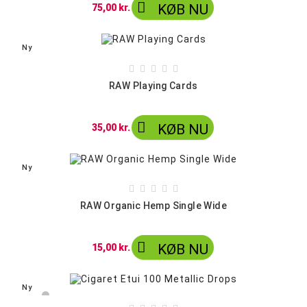

KØB NU
75,00 kr.
Ny





RAW Playing Cards

KØB NU
35,00 kr.
Ny





RAW Organic Hemp Single Wide

KØB NU
15,00 kr.
Ny
Sølv