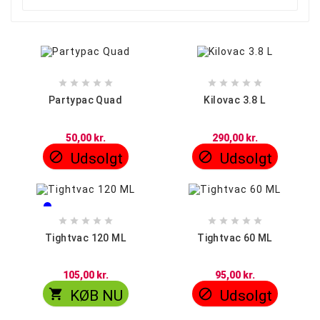










Partypac Quad
Kilovac 3.8 L
50,00 kr.
290,00 kr.


Udsolgt
Udsolgt
Blå
Rød










Tightvac 120 ML
Tightvac 60 ML
105,00 kr.
95,00 kr.


KØB NU
Udsolgt