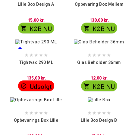
Lille Box Design A
Opbevaring Box Mellem
15,00 kr.
130,00 kr.


KØB NU
KØB NU
Blå
Grøn










Tightvac 290 ML
Glas Beholder 36mm
135,00 kr.
12,00 kr.


Udsolgt
KØB NU










Opbevarings Box Lille
Lille Box Design B