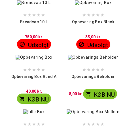










Breadvac 10 L
Opbevaring Box Black
750,00 kr.
35,00 kr.


Udsolgt
Udsolgt










Opbevaring Box Rund A
Opbevarings Beholder
40,00 kr.

KØB NU
8,00 kr.

KØB NU









