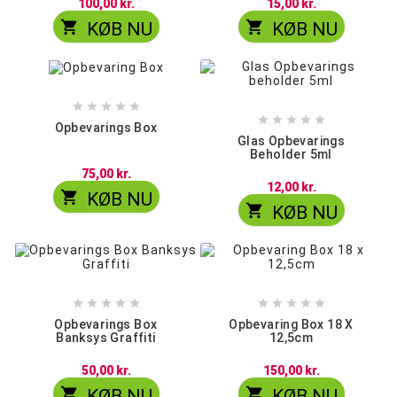
100,00 kr.
15,00 kr.


KØB NU
KØB NU










Opbevarings Box
Glas Opbevarings
Beholder 5ml
75,00 kr.
12,00 kr.

KØB NU

KØB NU










Opbevarings Box
Opbevaring Box 18 X
Banksys Graffiti
12,5cm
50,00 kr.
150,00 kr.


KØB NU
KØB NU