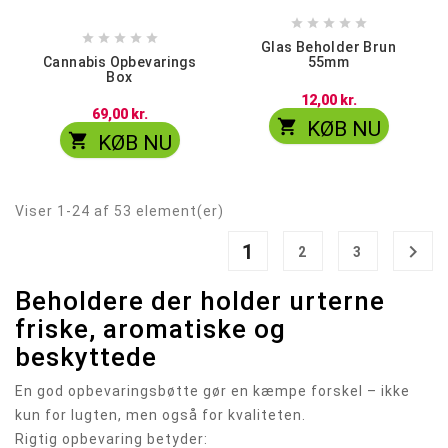










Glas Beholder Brun
Cannabis Opbevarings
55mm
Box
12,00 kr.
69,00 kr.

KØB NU

KØB NU
Viser 1-24 af 53 element(er)
1

2
3
Beholdere der holder urterne
friske, aromatiske og
beskyttede
En god opbevaringsbøtte gør en kæmpe forskel – ikke
kun for lugten, men også for kvaliteten.
Rigtig opbevaring betyder: