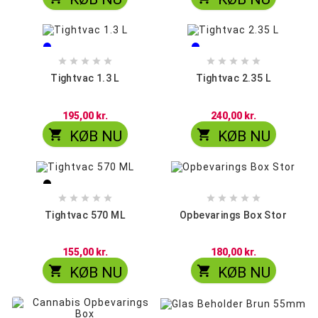
Blå
Blå
Grøn
Grøn










Tightvac 1.3 L
Tightvac 2.35 L
195,00 kr.
240,00 kr.


KØB NU
KØB NU
Sort
Blå










Grøn
Tightvac 570 ML
Opbevarings Box Stor
155,00 kr.
180,00 kr.


KØB NU
KØB NU