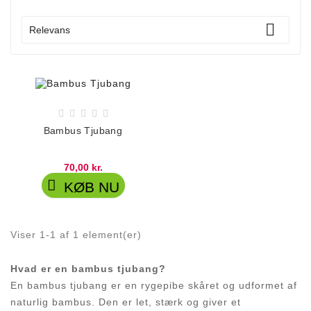

Relevans





Bambus Tjubang
70,00 kr.

KØB NU
Viser 1-1 af 1 element(er)
Hvad er en bambus tjubang?
En bambus tjubang er en rygepibe skåret og udformet af
naturlig bambus. Den er let, stærk og giver et