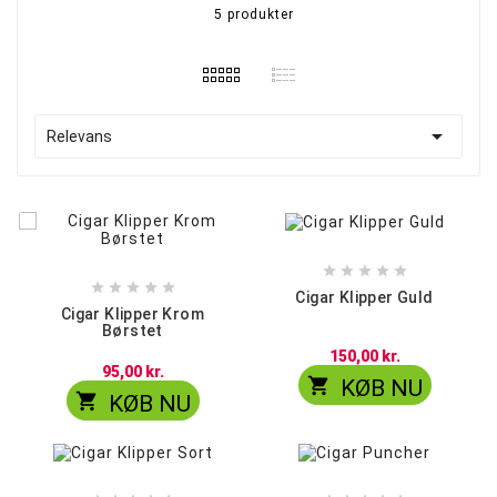
5 produkter

Relevans










Cigar Klipper Guld
Cigar Klipper Krom
Børstet
150,00 kr.
95,00 kr.

KØB NU

KØB NU