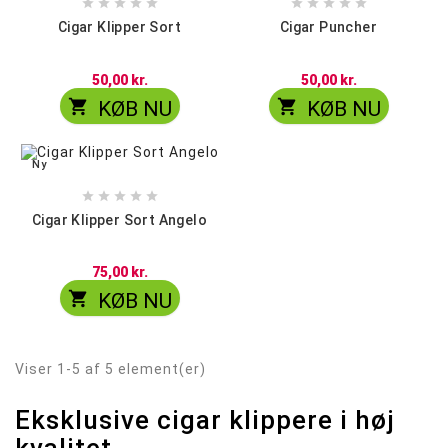










Cigar Klipper Sort
Cigar Puncher
50,00 kr.
50,00 kr.


KØB NU
KØB NU
Ny





Cigar Klipper Sort Angelo
75,00 kr.

KØB NU
Viser 1-5 af 5 element(er)
Eksklusive cigar klippere i høj