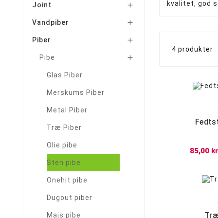
kvalitet, god s
Joint

Vandpiber

Piber

4 produkter
Pibe

Glas Piber
Merskums Piber
Metal Piber
Fedts
Træ Piber
Olie pibe
85,00 kr
Sten pibe
Onehit pibe
Dugout piber
Træ
Majs pibe