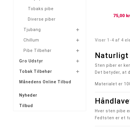
Tobaks pibe
75,00 kr
Diverse piber
Tjubang

Viser 1-4 af 4 e
Chillum

Pibe Tilbehør

Naturligt
Gro Udstyr

Sten piber er ke
Tobak Tilbehør

Det betyder, at 
Månedens Online Tilbud
Materialet er 100
Nyheder
Håndlavet
Tilbud
Hver sten pibe 
Fedtsten er et t