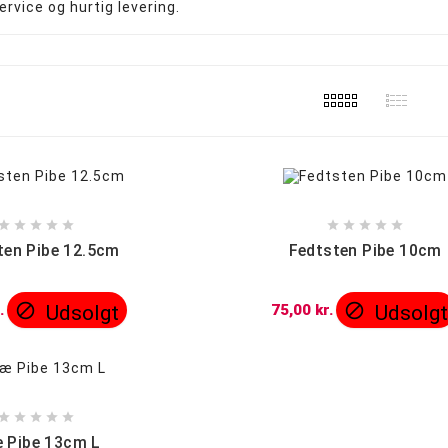
ervice og hurtig levering.
Precooler og Ash catcher
Propper og Pakninger










ten Pibe 12.5cm
Fedtsten Pibe 10cm


.
Udsolgt
75,00 kr.
Udsolg





 Pibe 13cm L