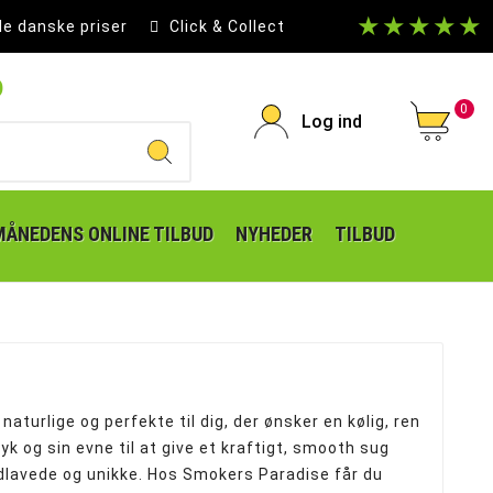
★★★★★
le danske priser
Click & Collect
p
0
Log ind
MÅNEDENS ONLINE TILBUD
NYHEDER
TILBUD
aturlige og perfekte til dig, der ønsker en kølig, ren
ryk og sin evne til at give et kraftigt, smooth sug
åndlavede og unikke. Hos Smokers Paradise får du