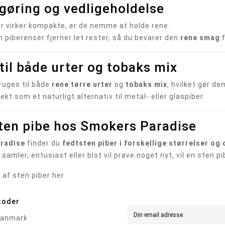
gøring og vedligeholdelse
r virker kompakte, er de nemme at holde rene.
en piberenser fjerner let rester, så du bevarer den
rene smag
f
til både urter og tobaks mix
ruges til både
rene tørre urter
og
tobaks mix
, hvilket gør de
kt som et naturligt alternativ til metal- eller glaspiber.
sten pibe hos Smokers Paradise
radise
finder du
fedtsten piber i forskellige størrelser og
samler, entusiast eller blot vil prøve noget nyt, vil en sten p
 af sten piber her
toder