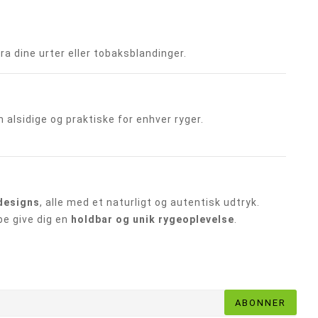
ra dine urter eller tobaksblandinger.
m alsidige og praktiske for enhver ryger.
 designs
, alle med et naturligt og autentisk udtryk.
ibe give dig en
holdbar og unik rygeoplevelse
.
ABONNER