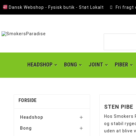
Dansk Webshop - Fysisk butik - Støt Lokalt
Fri fragt
HEADSHOP
BONG
JOINT
PIBER
FORSIDE
STEN PIBE
Hos Smokers Pa
Headshop

og stabil ryge
Bong

uden at blive 
Lomme Askebæger
Polyresin Askebæger
Smokers choice mixerbakker
Kingsize slim joint papir