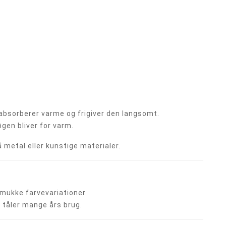
 absorberer varme og frigiver den langsomt.
øgen bliver for varm.
gå metal eller kunstige materialer.
smukke farvevariationer.
g tåler mange års brug.