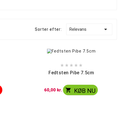
Merskums bonghoved
Blandet Bonghoveder

Sorter efter:
Relevans





Fedtsten Pibe 7.5cm

t
60,00 kr.
KØB NU