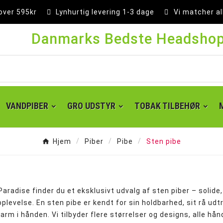
 over 595kr
Lynhurtig levering 1-3 dage
Vi matcher al
Danmarks Bedste Headsho
VANDPIBER
GRO UDSTYR
TOBAK TILBEHØR
Hjem
Piber
Pibe
Sten pibe
radise finder du et eksklusivt udvalg af sten piber – solide, n
oplevelse. En sten pibe er kendt for sin holdbarhed, sit rå udt
varm i hånden. Vi tilbyder flere størrelser og designs, alle h
Super kingsize filter tips
Små cones 1 1/4 - 84 mm
Kingsize cones 109 mm
Party cones 140 mm
Supersize cones 180 mm
Gigantiske cones 280 mm