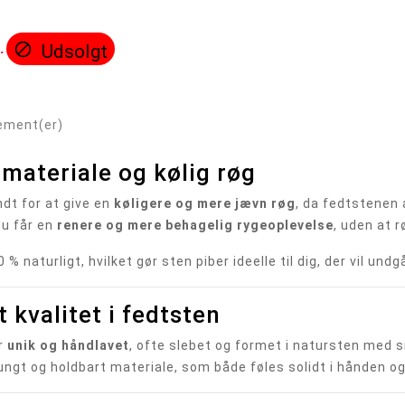

.
Udsolgt
lement(er)
 materiale og kølig røg
ndt for at give en
køligere og mere jævn røg
, da fedtstenen
du får en
renere og mere behagelig rygeoplevelse
, uden at r
 % naturligt, hvilket gør sten piber ideelle til dig, der vil und
 kvalitet i fedtsten
er
unik og håndlavet
, ofte slebet og formet i natursten med 
ungt og holdbart materiale, som både føles solidt i hånden o