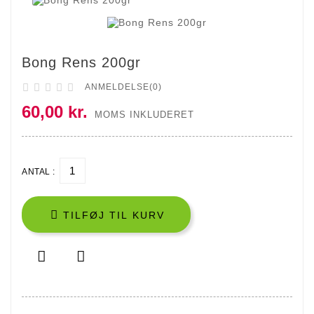
Bong Rens 200gr





ANMELDELSE(0)
60,00 kr.
MOMS INKLUDERET
ANTAL :

TILFØJ TIL KURV

