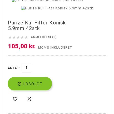
Purize Kul Filter Konisk
5.9mm 42stk





ANMELDELSE(0)
105,00 kr.
MOMS INKLUDERET
ANTAL :

UDSOLGT

