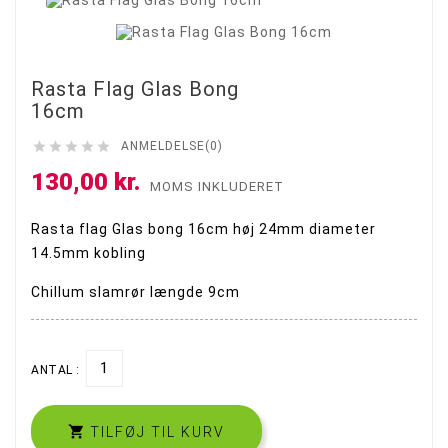
Ny
Rasta Flag Glas Bong
16cm





ANMELDELSE(0)
130,00 kr.
MOMS INKLUDERET
Rasta flag Glas bong 16cm høj 24mm diameter
14.5mm kobling
Chillum slamrør længde 9cm
ANTAL :

TILFØJ TIL KURV