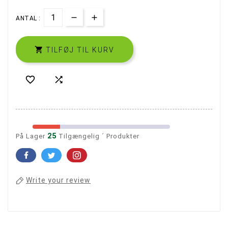
ANTAL :

TILFØJ TIL KURV


25
På Lager
Tilgængelig ´ Produkter
Write your review