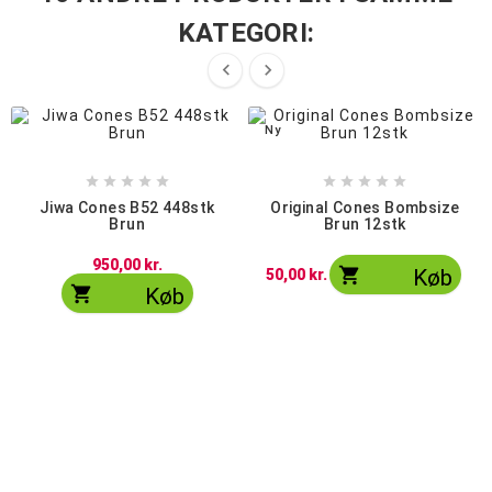
KATEGORI:


Ny










Jiwa Cones B52 448stk
Original Cones Bombsize
Brun
Brun 12stk
950,00 kr.

Køb
50,00 kr.

Køb