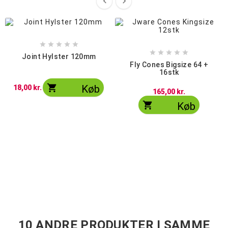












Joint Hylster 120mm
Fly Cones Bigsize 64 +
16stk

Køb
18,00 kr.
165,00 kr.

Køb
10 ANDRE PRODUKTER I SAMME