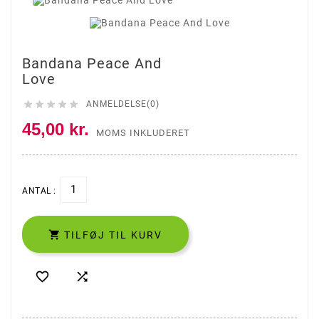
Bandana Peace And
Love





ANMELDELSE(0)
45,00 kr.
MOMS INKLUDERET
ANTAL :

TILFØJ TIL KURV

