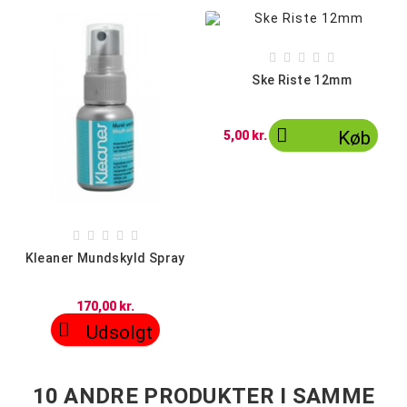





Ske Riste 12mm

Køb
5,00 kr.





Kleaner Mundskyld Spray
170,00 kr.

Udsolgt
10 ANDRE PRODUKTER I SAMME