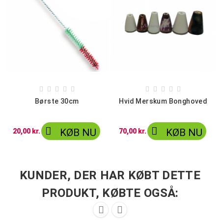










Børste 30cm
Hvid Merskum Bonghoved


KØB NU
KØB NU
20,00 kr.
70,00 kr.
KUNDER, DER HAR KØBT DETTE
PRODUKT, KØBTE OGSÅ:

