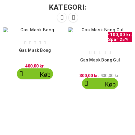
KATEGORI:


-100,00 kr.
Spar 25%





Gas Mask Bong





Gas Mask Bong Gul
400,00 kr.

Køb
300,00 kr.
400,00 kr.

Køb