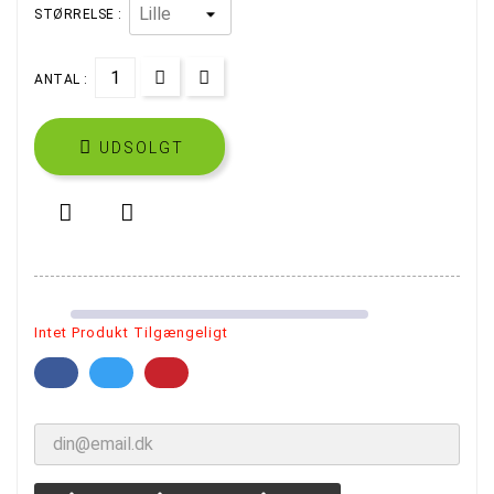
STØRRELSE :
ANTAL :

UDSOLGT


Intet Produkt Tilgængeligt