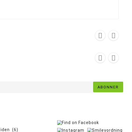




ABONNER
iden (6)