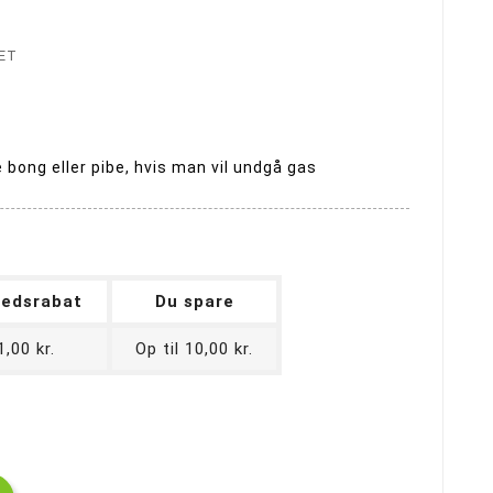
Merskums bonghoved
Blandet Bonghoveder
ET
 bong eller pibe, hvis man vil undgå gas
edsrabat
Du spare
1,00 kr.
Op til 10,00 kr.