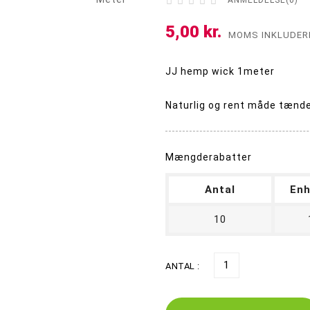





ANMELDELSE(0)
Super kingsize filter tips
Små cones 1 1/4 - 84 mm
Kingsize cones 109 mm
Party cones 140 mm
Supersize cones 180 mm
Gigantiske cones 280 mm
5,00 kr.
Precooler og Ash catcher
Propper og Pakninger
MOMS INKLUDER
JJ hemp wick 1meter
Naturlig og rent måde tænde
Mængderabatter
Antal
Enh
10
ANTAL :