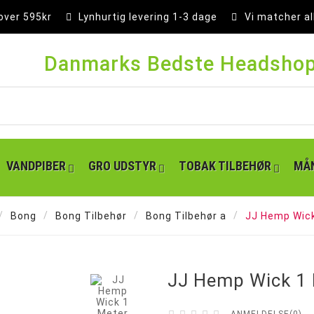
 over 595kr
Lynhurtig levering 1-3 dage
Vi matcher al
Danmarks Bedste Headsho
VANDPIBER
GRO UDSTYR
TOBAK TILBEHØR
MÅN
Bong
Bong Tilbehør
Bong Tilbehør a
JJ Hemp Wick

JJ Hemp Wick 1 