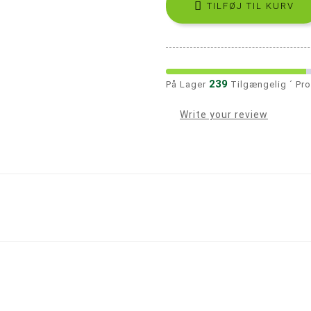

TILFØJ TIL KURV
239
På Lager
Tilgængelig ´ Pr
Write your review