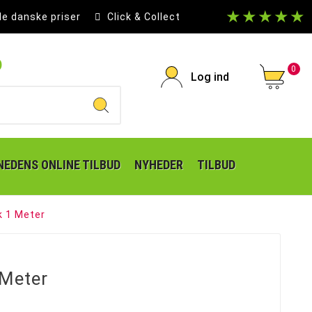
★★★★★
le danske priser
Click & Collect
p
0
Log ind
EDENS ONLINE TILBUD
NYHEDER
TILBUD
 1 Meter
Meter