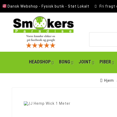
Dansk Webshop - Fysisk butik - Støt Lokalt
Fri fragt
HEADSHOP
BONG
JOINT
PIBER
Hjem
Ny