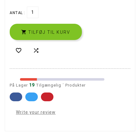
ANTAL :

TILFØJ TIL KURV


19
På Lager
Tilgængelig ´ Produkter
Write your review