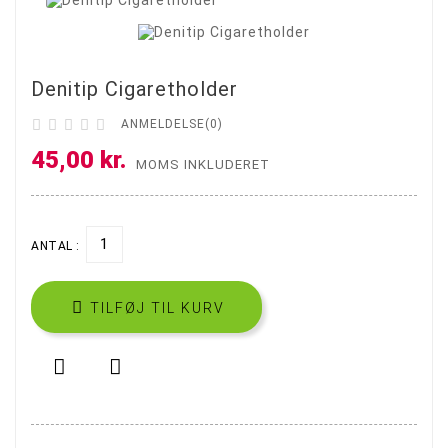
Denitip Cigaretholder





ANMELDELSE(0)
45,00 kr.
MOMS INKLUDERET
ANTAL :

TILFØJ TIL KURV

