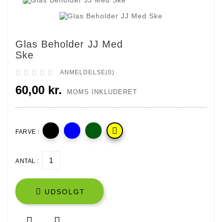
Glas Beholder JJ Med
Ske





ANMELDELSE(0)
60,00 kr.
MOMS INKLUDERET

FARVE :
ANTAL :

UDSOLGT

