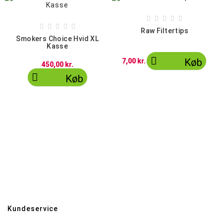










Raw Filtertips
Smokers Choice Hvid XL
Kasse

Køb
7,00 kr.
450,00 kr.

Køb
Kundeservice