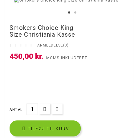
Smokers Choice King
Size Christiania Kasse





ANMELDELSE(0)
450,00 kr.
MOMS INKLUDERET
ANTAL :

TILFØJ TIL KURV