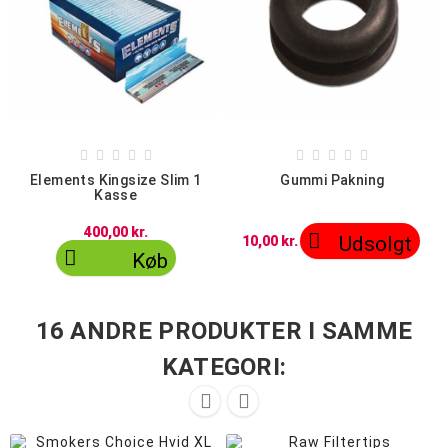










Elements Kingsize Slim 1
Gummi Pakning
Kasse
400,00 kr.

Udsolgt
10,00 kr.

Køb
16 ANDRE PRODUKTER I SAMME
KATEGORI:

