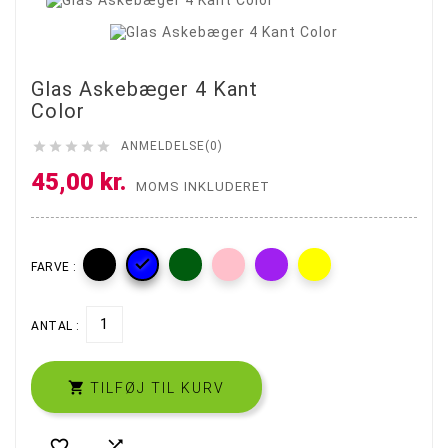
Glas Askebæger 4 Kant
Color





ANMELDELSE(0)
45,00 kr.
MOMS INKLUDERET

FARVE :
ANTAL :

TILFØJ TIL KURV

