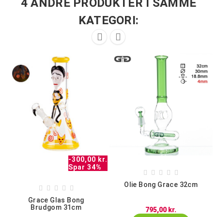
4 ANDRE PRODUKTER I SAMME
KATEGORI:


-300,00 kr.
Spar 34%





Olie Bong Grace 32cm





Grace Glas Bong
Brudgom 31cm
795,00 kr.