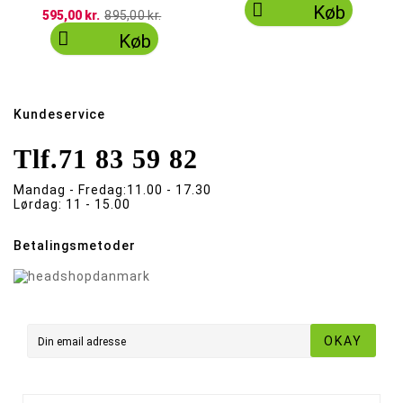

Køb
595,00 kr.
895,00 kr.

Køb
Kundeservice
Tlf.
71 83 59 82
Mandag - Fredag:
11.00 - 17.30
Lørdag:
11 - 15.00
Betalingsmetoder
OKAY