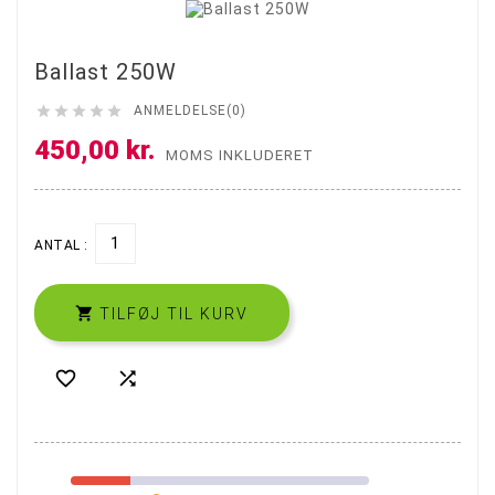
Ballast 250W





ANMELDELSE(0)
450,00 kr.
MOMS INKLUDERET
ANTAL :

TILFØJ TIL KURV

