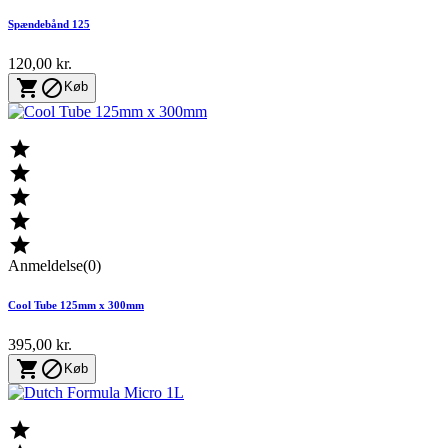
Spændebånd 125
120,00 kr.


Køb





Anmeldelse(0)
Cool Tube 125mm x 300mm
395,00 kr.


Køb
