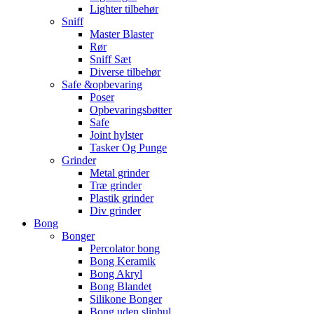
Lighter tilbehør
Sniff
Master Blaster
Rør
Sniff Sæt
Diverse tilbehør
Safe &opbevaring
Poser
Opbevaringsbøtter
Safe
Joint hylster
Tasker Og Punge
Grinder
Metal grinder
Træ grinder
Plastik grinder
Div grinder
Bong
Bonger
Percolator bong
Bong Keramik
Bong Akryl
Bong Blandet
Silikone Bonger
Bong uden sliphul