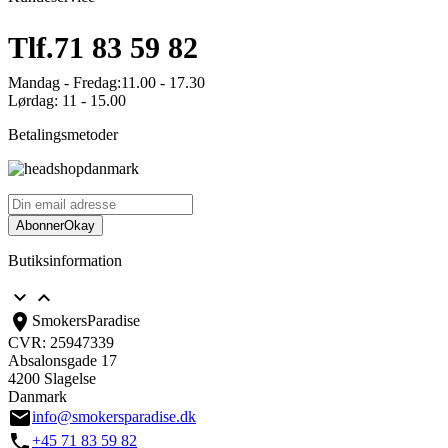
Tlf.
71 83 59 82
Mandag - Fredag:
11.00 - 17.30
Lørdag:
11 - 15.00
Betalingsmetoder
Abonner
Okay
Butiksinformation


location_on
SmokersParadise
CVR: 25947339
Absalonsgade 17
4200 Slagelse
Danmark
email
info@smokersparadise.dk
call
+45 71 83 59 82