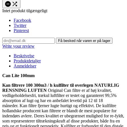


Intet produkt tilgængeligt
Facebook
Twitter
Pinterest
Få besked når varen er på lager
Write your review
Beskrivelse
Produktdetaljer
Anmeldelser
Can Lite 100mm
Kan filtrere 100 300m3 / h
kulfilter til overlegen NATURLIG
RENSNING LUFTEN
Original Can filtre er af høj kvalitet,
vedligeholdelsesfri, trækul luftfilter er testet og garanteret 99,5%
absorption af lugt og har en anbefalet levetid på 12 til 18
måneder. Kan filtre fjerner lugte hurtigt og effektivt. De kulfiltre
hollandske producent kan filtrere er blandt de mest populære for
indendørs avlere. Deres kvalitet er ubegrænset mulighed for re-fyldt,
som repræsenterer tiltrækningskraft af disse produkter, både fra en
pris og et funktionelt perspektiv. Kulfilter er forbundet til den distale