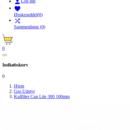

Log ind

Ønskeseddel
(0)

Sammenligne
(0)
0
Indkøbskurv
0
Hjem
Gro Udstyr
Kulfilter Can Lite 300 100mm