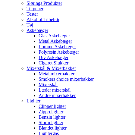
Slørings Produkter
Terpener
Tester
Alkohol Tilbehør
Tøj
Askebæger
Glas Askebæger
Metal Askebæger
Lomme Askebæger
Polyresin Askebæger
Div Askebæger
Cigaret Slukker
Mixerskål & Mixerbakker
Metal mixerbakker
Smokers choice mixerbakker
Mixerskål
Læder mixerskål
Andre mixerbakker
Lighter
Clipper lighter
Zippo lighter
Benzin lighter
Storm lighter
Blandet lighter
Lightergas