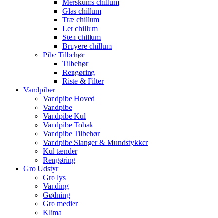
Merskums chillum
Glas chillum
Træ chillum
Ler chillum
Sten chillum
Bruyere chillum
Pibe Tilbehør
Tilbehør
Rengøring
Riste & Filter
Vandpiber
Vandpibe Hoved
Vandpibe
Vandpibe Kul
Vandpibe Tobak
Vandpibe Tilbehør
Vandpibe Slanger & Mundstykker
Kul tænder
Rengøring
Gro Udstyr
Gro lys
Vanding
Gødning
Gro medier
Klima