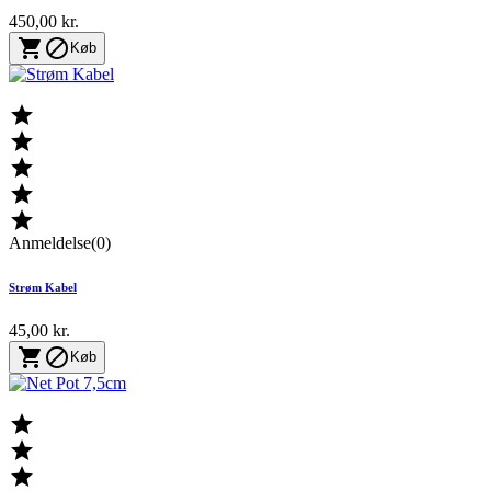
450,00 kr.


Køb





Anmeldelse(0)
Strøm Kabel
45,00 kr.


Køb


