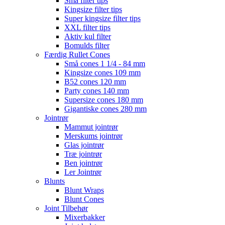
Små filter tips
Kingsize filter tips
Super kingsize filter tips
XXL filter tips
Aktiv kul filter
Bomulds filter
Færdig Rullet Cones
Små cones 1 1/4 - 84 mm
Kingsize cones 109 mm
B52 cones 120 mm
Party cones 140 mm
Supersize cones 180 mm
Gigantiske cones 280 mm
Jointrør
Mammut jointrør
Merskums jointrør
Glas jointrør
Træ jointrør
Ben jointrør
Ler Jointrør
Blunts
Blunt Wraps
Blunt Cones
Joint Tilbehør
Mixerbakker