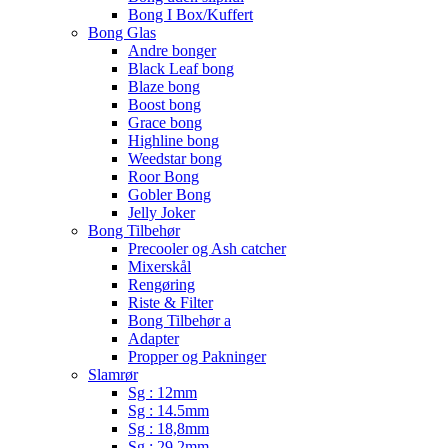
Bong I Box/Kuffert
Bong Glas
Andre bonger
Black Leaf bong
Blaze bong
Boost bong
Grace bong
Highline bong
Weedstar bong
Roor Bong
Gobler Bong
Jelly Joker
Bong Tilbehør
Precooler og Ash catcher
Mixerskål
Rengøring
Riste & Filter
Bong Tilbehør a
Adapter
Propper og Pakninger
Slamrør
Sg : 12mm
Sg : 14.5mm
Sg : 18,8mm
Sg : 29.2mm