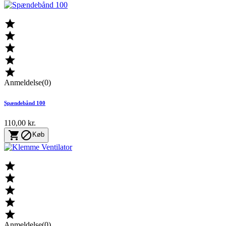





Anmeldelse(0)
Spændebånd 100
110,00 kr.


Køb





Anmeldelse(0)