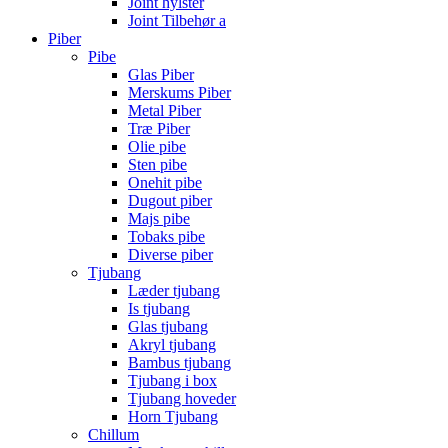
Joint hylster
Joint Tilbehør a
Piber
Pibe
Glas Piber
Merskums Piber
Metal Piber
Træ Piber
Olie pibe
Sten pibe
Onehit pibe
Dugout piber
Majs pibe
Tobaks pibe
Diverse piber
Tjubang
Læder tjubang
Is tjubang
Glas tjubang
Akryl tjubang
Bambus tjubang
Tjubang i box
Tjubang hoveder
Horn Tjubang
Chillum