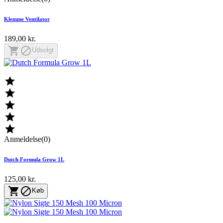
Klemme Ventilator
189,00 kr.


Udsolgt





Anmeldelse(0)
Dutch Formula Grow 1L
125,00 kr.


Køb