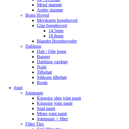
Metal slamrør
Andre slamrør
Bong Hoved
Merskums bonghoved
Glas bonghoved
14.5mm
18.8mm
Blandet Bonghoveder
Dabbing
Dab / Olie bong
Banger
Dabbing værktøj
Nails
Tilbehør
Silikone tilbehør
Rosin
Joint
Jointpapir
Kingsize slim joint papir
Kingsize joint papir
Små papir
Meter joint papir
Jointpapir + filter
Filter Tips