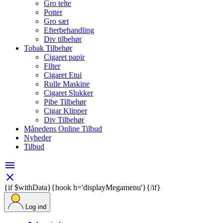
Gro telte
Potter
Gro sæt
Efterbehandling
Div tilbehør
Tobak Tilbehør
Cigaret papir
Filter
Cigaret Etui
Rulle Maskine
Cigaret Slukker
Pibe Tilbehør
Cigar Klipper
Div Tilbehør
Månedens Online Tilbud
Nyheder
Tilbud


{if $withData}{hook h='displayMegamenu'}{/if}
Log ind