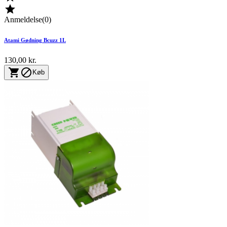

Anmeldelse(0)
Atami Gødning Bcuzz 1L
130,00 kr.


Køb