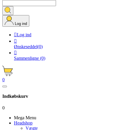
Log ind

Log ind

Ønskeseddel
(0)

Sammenligne
(0)
0
Indkøbskurv
0
Mega Menu
Headshop
Vægte