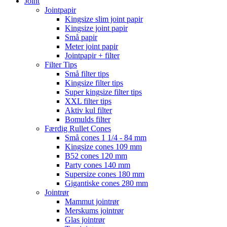
Joint
Jointpapir
Kingsize slim joint papir
Kingsize joint papir
Små papir
Meter joint papir
Jointpapir + filter
Filter Tips
Små filter tips
Kingsize filter tips
Super kingsize filter tips
XXL filter tips
Aktiv kul filter
Bomulds filter
Færdig Rullet Cones
Små cones 1 1/4 - 84 mm
Kingsize cones 109 mm
B52 cones 120 mm
Party cones 140 mm
Supersize cones 180 mm
Gigantiske cones 280 mm
Jointrør
Mammut jointrør
Merskums jointrør
Glas jointrør