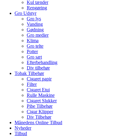
Kul tænder
Rengøring
Gro Udstyr
Gro lys
Vanding
Gødning
Gro medier
Klima
Gro telte
Potter
Gro sæt
Efterbehandling
Div tilbehør
Tobak Tilbehør
Cigaret papir
Filter
Cigaret Etui
Rulle Maskine
Cigaret Slukker
Pibe Tilbehør
Cigar Klipper
Div Tilbehør
Månedens Online Tilbud
Nyheder
Tilbud