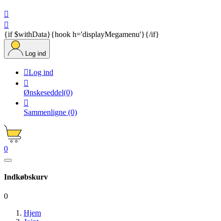


{if $withData}{hook h='displayMegamenu'}{/if}
Log ind

Log ind

Ønskeseddel
(0)

Sammenligne
(0)
0
Indkøbskurv
0
Hjem