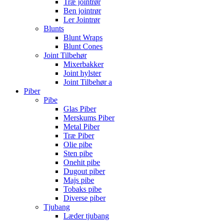
Træ jointrør
Ben jointrør
Ler Jointrør
Blunts
Blunt Wraps
Blunt Cones
Joint Tilbehør
Mixerbakker
Joint hylster
Joint Tilbehør a
Piber
Pibe
Glas Piber
Merskums Piber
Metal Piber
Træ Piber
Olie pibe
Sten pibe
Onehit pibe
Dugout piber
Majs pibe
Tobaks pibe
Diverse piber
Tjubang
Læder tjubang