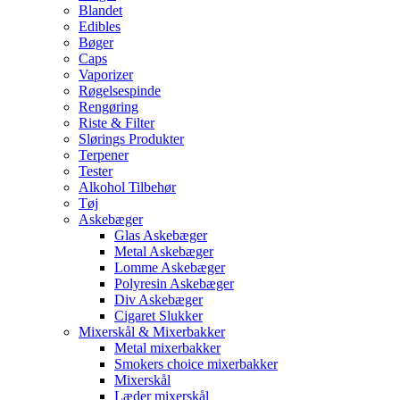
Blandet
Edibles
Bøger
Caps
Vaporizer
Røgelsespinde
Rengøring
Riste & Filter
Slørings Produkter
Terpener
Tester
Alkohol Tilbehør
Tøj
Askebæger
Glas Askebæger
Metal Askebæger
Lomme Askebæger
Polyresin Askebæger
Div Askebæger
Cigaret Slukker
Mixerskål & Mixerbakker
Metal mixerbakker
Smokers choice mixerbakker
Mixerskål
Læder mixerskål