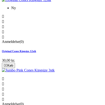
Ny





Anmeldelse(0)
Original Cones Kingsize 12stk
30,00 kr.


Køb





Anmeldelse(0)