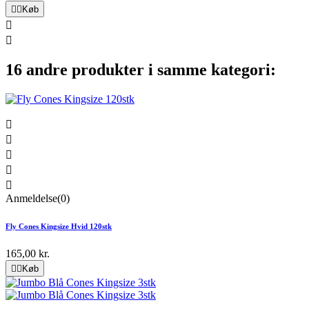


Køb


16 andre produkter i samme kategori:





Anmeldelse(0)
Fly Cones Kingsize Hvid 120stk
165,00 kr.


Køb