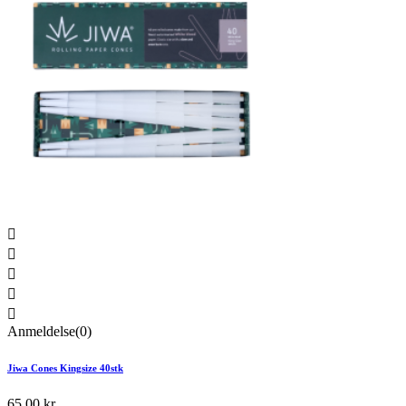





Anmeldelse(0)
Jiwa Cones Kingsize 40stk
65,00 kr.