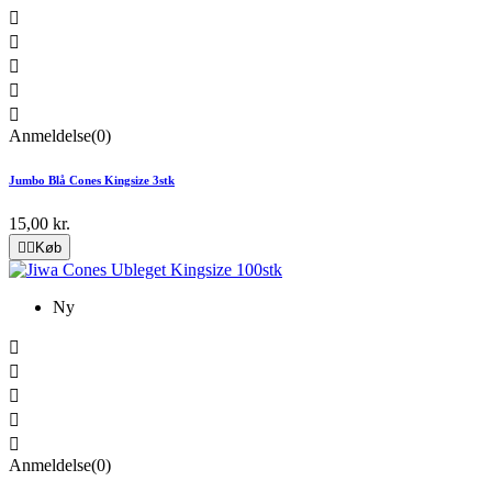





Anmeldelse(0)
Jumbo Blå Cones Kingsize 3stk
15,00 kr.


Køb
Ny





Anmeldelse(0)