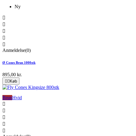
Ny





Anmeldelse(0)
Ø Cones Brun 1000stk
895,00 kr.


Køb
Brun
Hvid




