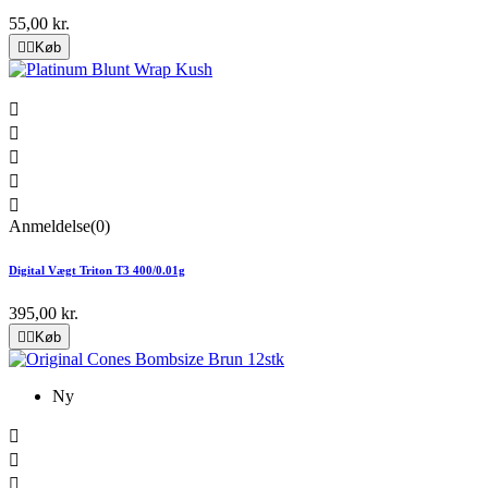
55,00 kr.


Køb





Anmeldelse(0)
Digital Vægt Triton T3 400/0.01g
395,00 kr.


Køb
Ny


