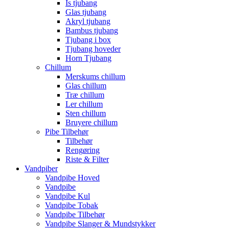
Is tjubang
Glas tjubang
Akryl tjubang
Bambus tjubang
Tjubang i box
Tjubang hoveder
Horn Tjubang
Chillum
Merskums chillum
Glas chillum
Træ chillum
Ler chillum
Sten chillum
Bruyere chillum
Pibe Tilbehør
Tilbehør
Rengøring
Riste & Filter
Vandpiber
Vandpibe Hoved
Vandpibe
Vandpibe Kul
Vandpibe Tobak
Vandpibe Tilbehør
Vandpibe Slanger & Mundstykker