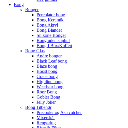
Bong
Bonger
Percolator bong
Bong Keramik
Bong Akryl
Bong Blandet
Silikone Bonger
Bong uden sliphul
Bong I Box/Kuffert
Bong Glas
Andre bonger
Black Leaf bong
Blaze bong
Boost bong
Grace bong
Highline bong
Weedstar bong
Roor Bong
Gobler Bong
Jelly Joker
Bong Tilbehør
Precooler og Ash catcher
Mixerskål
Rengøring
Riste & Filter