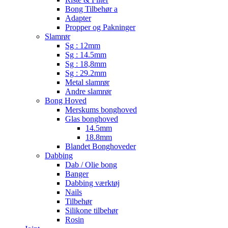
Bong Tilbehør a
Adapter
Propper og Pakninger
Slamrør
Sg : 12mm
Sg : 14.5mm
Sg : 18,8mm
Sg : 29.2mm
Metal slamrør
Andre slamrør
Bong Hoved
Merskums bonghoved
Glas bonghoved
14.5mm
18.8mm
Blandet Bonghoveder
Dabbing
Dab / Olie bong
Banger
Dabbing værktøj
Nails
Tilbehør
Silikone tilbehør
Rosin