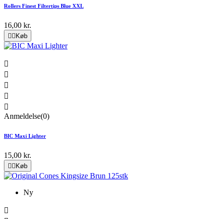
Rollers Finest Filtertips Blue XXL
16,00 kr.


Køb





Anmeldelse(0)
BIC Maxi Lighter
15,00 kr.


Køb
Ny
