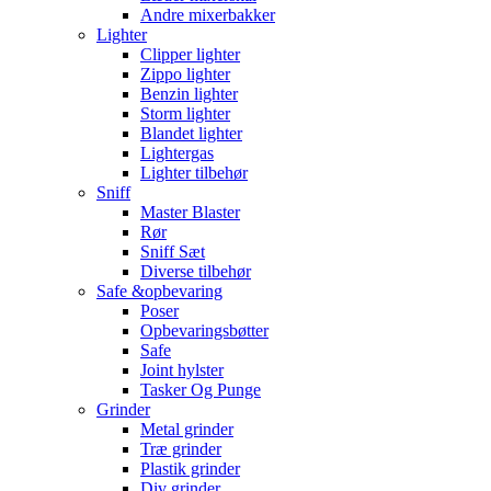
Andre mixerbakker
Lighter
Clipper lighter
Zippo lighter
Benzin lighter
Storm lighter
Blandet lighter
Lightergas
Lighter tilbehør
Sniff
Master Blaster
Rør
Sniff Sæt
Diverse tilbehør
Safe &opbevaring
Poser
Opbevaringsbøtter
Safe
Joint hylster
Tasker Og Punge
Grinder
Metal grinder
Træ grinder
Plastik grinder
Div grinder