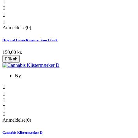




Anmeldelse(0)
Original Cones Kingsize Brun 125stk
150,00 kr.


Køb
Ny





Anmeldelse(0)
Cannabis Klistermærker D