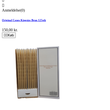


Anmeldelse(0)
Original Cones Kingsize Brun 125stk
150,00 kr.


Køb