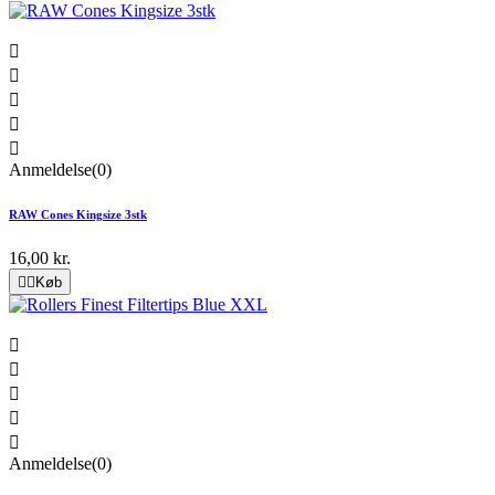





Anmeldelse(0)
RAW Cones Kingsize 3stk
16,00 kr.


Køb





Anmeldelse(0)