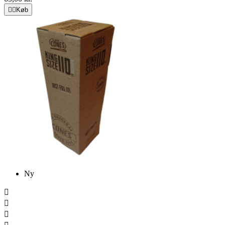


Køb
Ny


