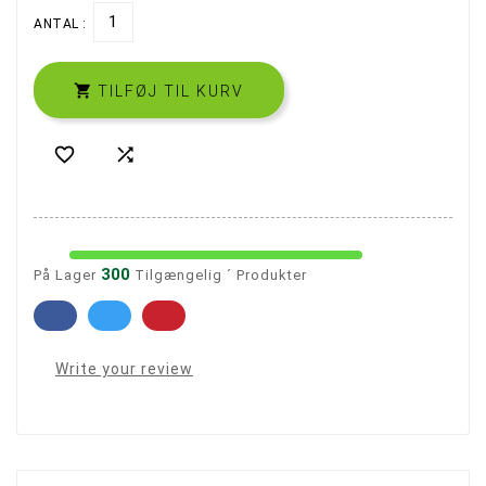
ANTAL :

TILFØJ TIL KURV


300
På Lager
Tilgængelig ´ Produkter
Write your review