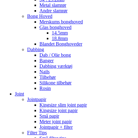
Metal slamrør
Andre slamrør
Bong Hoved
Merskums bonghoved
Glas bonghoved
14.5mm
18.8mm
Blandet Bonghoveder
Dabbing
Dab / Olie bong
Banger
Dabbing værktøj
Nails
Tilbehør
Silikone tilbehør
Rosin
Joint
Jointpapir
Kingsize slim joint papir
Kingsize joint papir
Små papir
Meter joint papir
Jointpapir + filter
Filter Tips