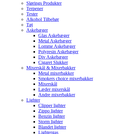
Slørings Produkter
Terpener
Tester
Alkohol Tilbehør
Tøj
Askebæger
Glas Askebæger
Metal Askebæger
Lomme Askebæger
Polyresin Askebæger
Div Askebæger
Cigaret Slukker
Mixerskål & Mixerbakker
Metal mixerbakker
Smokers choice mixerbakker
Mixerskål
Læder mixerskål
Andre mixerbakker
Lighter
Clipper lighter
Zippo lighter
Benzin lighter
Storm lighter
Blandet lighter
Lightergas