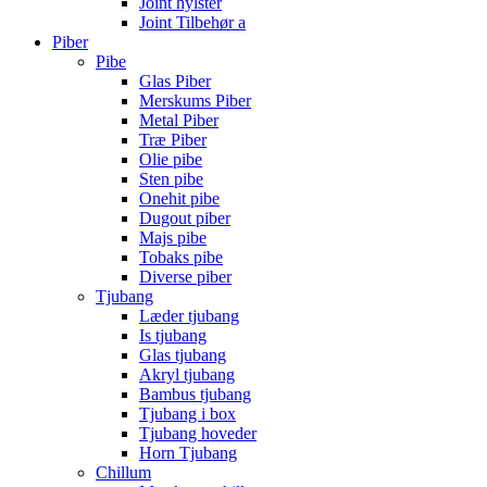
Joint hylster
Joint Tilbehør a
Piber
Pibe
Glas Piber
Merskums Piber
Metal Piber
Træ Piber
Olie pibe
Sten pibe
Onehit pibe
Dugout piber
Majs pibe
Tobaks pibe
Diverse piber
Tjubang
Læder tjubang
Is tjubang
Glas tjubang
Akryl tjubang
Bambus tjubang
Tjubang i box
Tjubang hoveder
Horn Tjubang
Chillum