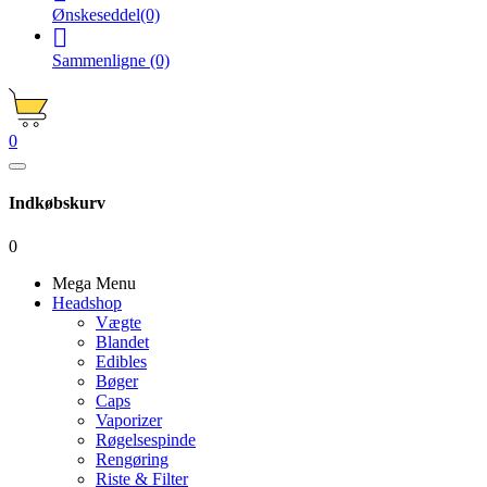
Ønskeseddel
(0)

Sammenligne
(0)
0
Indkøbskurv
0
Mega Menu
Headshop
Vægte
Blandet
Edibles
Bøger
Caps
Vaporizer
Røgelsespinde
Rengøring
Riste & Filter