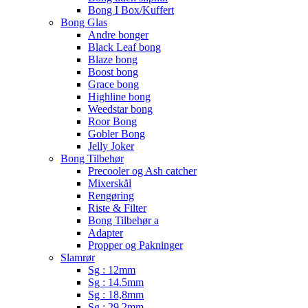
Bong I Box/Kuffert
Bong Glas
Andre bonger
Black Leaf bong
Blaze bong
Boost bong
Grace bong
Highline bong
Weedstar bong
Roor Bong
Gobler Bong
Jelly Joker
Bong Tilbehør
Precooler og Ash catcher
Mixerskål
Rengøring
Riste & Filter
Bong Tilbehør a
Adapter
Propper og Pakninger
Slamrør
Sg : 12mm
Sg : 14.5mm
Sg : 18,8mm
Sg : 29.2mm