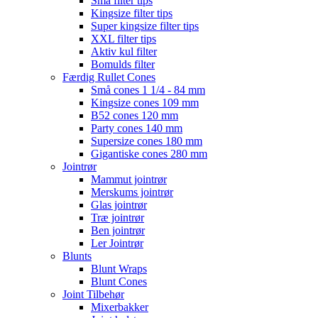
Små filter tips
Kingsize filter tips
Super kingsize filter tips
XXL filter tips
Aktiv kul filter
Bomulds filter
Færdig Rullet Cones
Små cones 1 1/4 - 84 mm
Kingsize cones 109 mm
B52 cones 120 mm
Party cones 140 mm
Supersize cones 180 mm
Gigantiske cones 280 mm
Jointrør
Mammut jointrør
Merskums jointrør
Glas jointrør
Træ jointrør
Ben jointrør
Ler Jointrør
Blunts
Blunt Wraps
Blunt Cones
Joint Tilbehør
Mixerbakker