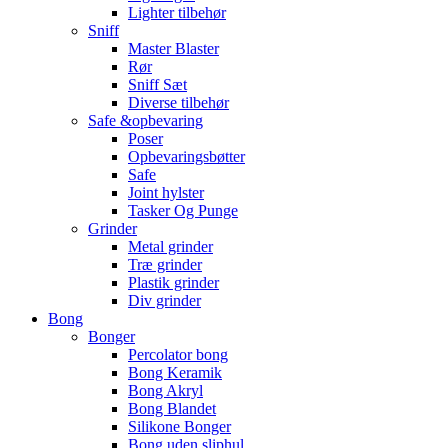
Lighter tilbehør
Sniff
Master Blaster
Rør
Sniff Sæt
Diverse tilbehør
Safe &opbevaring
Poser
Opbevaringsbøtter
Safe
Joint hylster
Tasker Og Punge
Grinder
Metal grinder
Træ grinder
Plastik grinder
Div grinder
Bong
Bonger
Percolator bong
Bong Keramik
Bong Akryl
Bong Blandet
Silikone Bonger
Bong uden sliphul