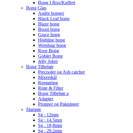
Bong I Box/Kuffert
Bong Glas
Andre bonger
Black Leaf bong
Blaze bong
Boost bong
Grace bong
Highline bong
Weedstar bong
Roor Bong
Gobler Bong
Jelly Joker
Bong Tilbehør
Precooler og Ash catcher
Mixerskål
Rengøring
Riste & Filter
Bong Tilbehør a
Adapter
Propper og Pakninger
Slamrør
Sg : 12mm
Sg : 14.5mm
Sg : 18,8mm
Sg : 29.2mm