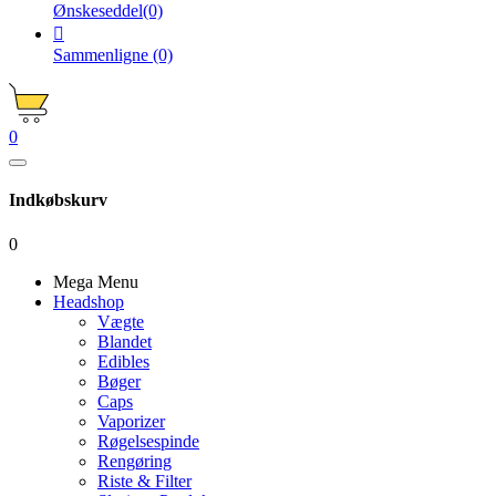
Ønskeseddel
(0)

Sammenligne
(0)
0
Indkøbskurv
0
Mega Menu
Headshop
Vægte
Blandet
Edibles
Bøger
Caps
Vaporizer
Røgelsespinde
Rengøring
Riste & Filter