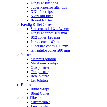
Kingsize filter tips
Super kingsize filter tips
XXL filter tips
Aktiv kul filter
Bomulds filter
Færdig Rullet Cones
Små cones 1 1/4 - 84 mm
Kingsize cones 109 mm
B52 cones 120 mm
Party cones 140 mm
Supersize cones 180 mm
Gigantiske cones 280 mm
Jointrør
Mammut jointrør
Merskums jointrør
Glas jointrør
Træ jointrør
Ben jointrør
Ler Jointrør
Blunts
Blunt Wraps
Blunt Cones
Joint Tilbehør
Mixerbakker
Joint hylster