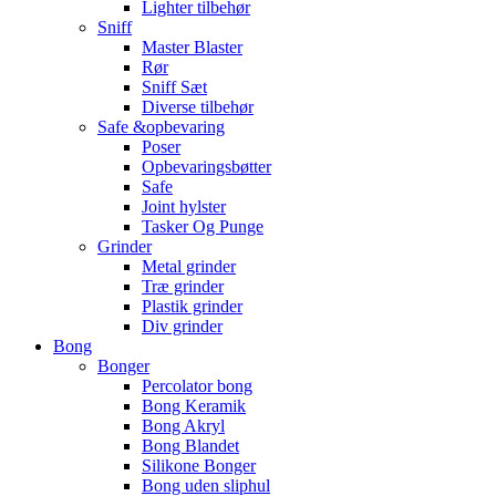
Lighter tilbehør
Sniff
Master Blaster
Rør
Sniff Sæt
Diverse tilbehør
Safe &opbevaring
Poser
Opbevaringsbøtter
Safe
Joint hylster
Tasker Og Punge
Grinder
Metal grinder
Træ grinder
Plastik grinder
Div grinder
Bong
Bonger
Percolator bong
Bong Keramik
Bong Akryl
Bong Blandet
Silikone Bonger
Bong uden sliphul