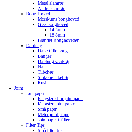
Metal slamrør
Andre slamrør
Bong Hoved
Merskums bonghoved
Glas bonghoved
14.5mm
18.8mm
Blandet Bonghoveder
Dabbing
Dab / Olie bong
Banger
Dabbing værktøj
Nails
Tilbehør
Silikone tilbehør
Rosin
Joint
Jointpapir
Kingsize slim joint papir
Kingsize joint papir
Små papir
Meter joint papir
Jointpapir + filter
Filter Tips
Små filter tips