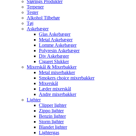
Slørings Produkter
Terpener
Tester
Alkohol Tilbehør
Tøj
Askebæger
Glas Askebæger
Metal Askebæger
Lomme Askebæger
Polyresin Askebæger
Div Askebæger
Cigaret Slukker
Mixerskål & Mixerbakker
Metal mixerbakker
Smokers choice mixerbakker
Mixerskål
Læder mixerskål
Andre mixerbakker
Lighter
Clipper lighter
Zippo lighter
Benzin lighter
Storm lighter
Blandet lighter
Lightergas