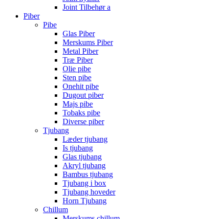
Joint Tilbehør a
Piber
Pibe
Glas Piber
Merskums Piber
Metal Piber
Træ Piber
Olie pibe
Sten pibe
Onehit pibe
Dugout piber
Majs pibe
Tobaks pibe
Diverse piber
Tjubang
Læder tjubang
Is tjubang
Glas tjubang
Akryl tjubang
Bambus tjubang
Tjubang i box
Tjubang hoveder
Horn Tjubang
Chillum
Merskums chillum