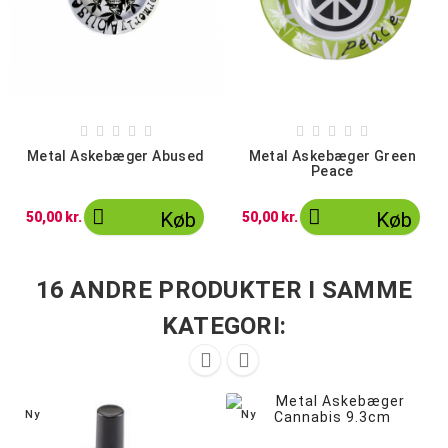










Metal Askebæger Abused
Metal Askebæger Green
Peace


Køb
Køb
50,00 kr.
50,00 kr.
16 ANDRE PRODUKTER I SAMME
KATEGORI:


Ny
Ny