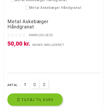
Metal Askebæger
Håndgranat





ANMELDELSE(0)
50,00 kr.
MOMS INKLUDERET
ANTAL :

TILFØJ TIL KURV