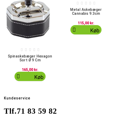





Metal Askebæger
Cannabis 9.3cm
115,00 kr.

Køb





Spinaskebæger Hexagon
Sort Ø 9 Cm
165,00 kr.

Køb
Kundeservice
Tlf.
71 83 59 82