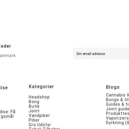
toder
Kategorier
Blogs
ise
Cannabis V
Headshop
Bongs & ti
Bong
Guides & ti
Butik
Joint guid
Joint
ise: Få
Produkttes
Vandpiber
ørgsmål
Vaporizers
Piber
Dyrkning (
Gro Udstyr