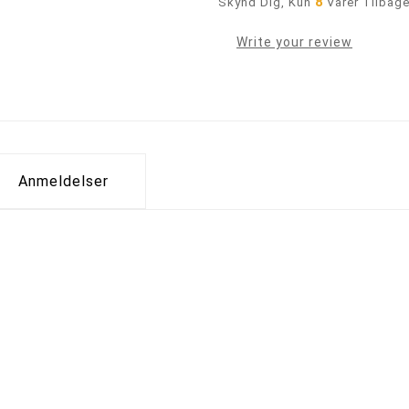
8
Skynd Dig, Kun
Varer Tilbage
Write your review
Anmeldelser