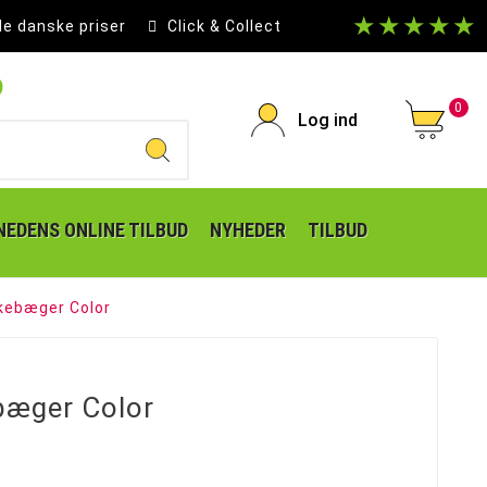
★★★★★
le danske priser
Click & Collect
p
0
Log ind
EDENS ONLINE TILBUD
NYHEDER
TILBUD
kebæger Color
bæger Color