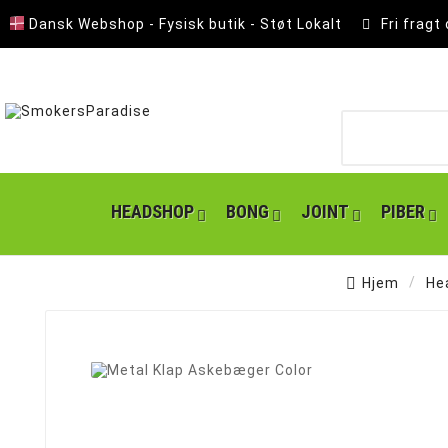
Dansk Webshop - Fysisk butik - Støt Lokalt
Fri fragt
HEADSHOP
BONG
JOINT
PIBER
Hjem
He
Ny
Lomme Askebæger
Polyresin Askebæger
Smokers choice mixerbakker
Kingsize slim joint papir