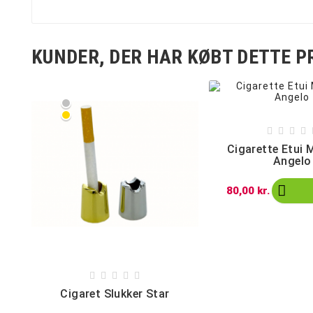
KUNDER, DER HAR KØBT DETTE P
Sølv
Guld




Cigarette Etui 
Angelo

80,00 kr.





Cigaret Slukker Star