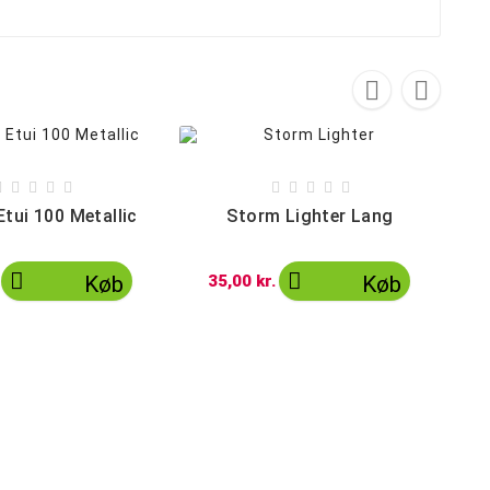












Etui 100 Metallic
Storm Lighter Lang


Køb
35,00 kr.
Køb