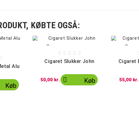
RODUKT, KØBTE OGSÅ:
Sølv
Sølv
Sort
Guld





Guld
Grå

Cigaret Slukker John
Cigaret 
Metal Alu

50,00 kr.
Køb
55,00 kr.
Køb