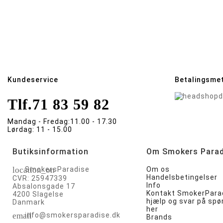
Kundeservice
Betalingsme
Tlf.
71 83 59 82
Mandag - Fredag:
11.00 - 17.30
Lørdag:
11 - 15.00
Butiksinformation
Om Smokers Parad
location_on
SmokersParadise
Om os
Handelsbetingelser
CVR: 25947339
Info
Absalonsgade 17
Kontakt SmokerParad
4200 Slagelse
hjælp og svar på sp
Danmark
her
email
info@smokersparadise.dk
Brands