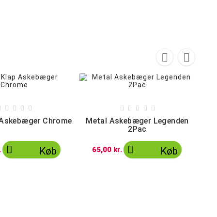












 Askebæger Chrome
Metal Askebæger Legenden
2Pac


.
Køb
65,00 kr.
Køb