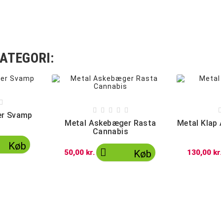
ATEGORI:






er Svamp
Metal Askebæger Rasta
Metal Klap
Cannabis
Køb

50,00 kr.
Køb
130,00 kr