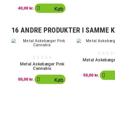

40,00 kr.
Køb
16 ANDRE PRODUKTER I SAMME K









Metal Askebæg
Metal Askebæger Pink
Cannabis

50,00 kr.

50,00 kr.
Køb