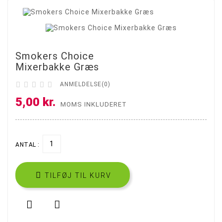

Smokers Choice
Mixerbakke Græs





ANMELDELSE(0)
5,00 kr.
MOMS INKLUDERET
ANTAL :

TILFØJ TIL KURV

