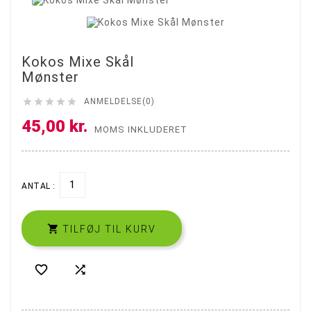
Kokos Mixe Skål
Mønster





ANMELDELSE(0)
45,00 kr.
MOMS INKLUDERET
ANTAL :

TILFØJ TIL KURV

