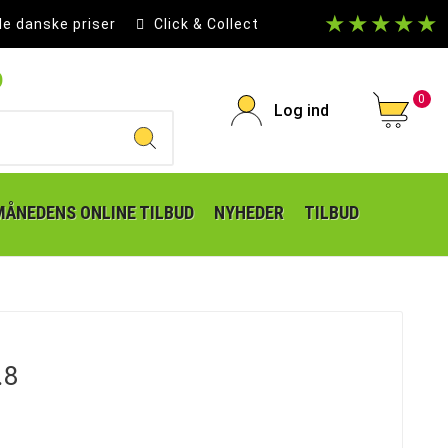
★★★★★
le danske priser
Click & Collect
p
0
Log ind
MÅNEDENS ONLINE TILBUD
NYHEDER
TILBUD
.8