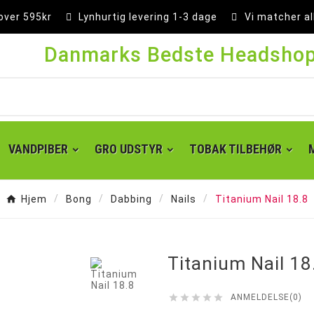
 over 595kr
Lynhurtig levering 1-3 dage
Vi matcher al
Danmarks Bedste Headsho
VANDPIBER
GRO UDSTYR
TOBAK TILBEHØR
Hjem
Bong
Dabbing
Nails
Titanium Nail 18.8

Titanium Nail 18





ANMELDELSE(0)
Super kingsize filter tips
Små cones 1 1/4 - 84 mm
Kingsize cones 109 mm
Party cones 140 mm
Supersize cones 180 mm
Gigantiske cones 280 mm