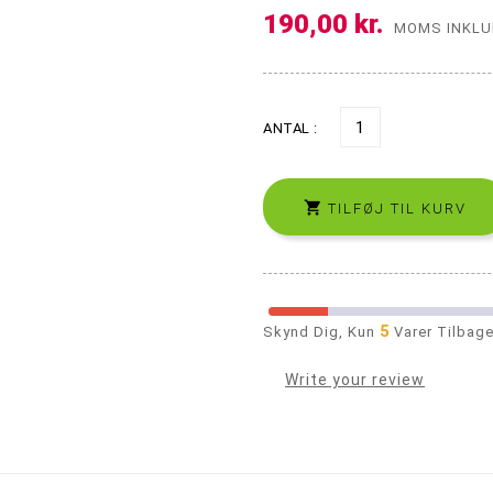
190,00 kr.
Precooler og Ash catcher
Propper og Pakninger
MOMS INKLU
ANTAL :

TILFØJ TIL KURV
5
Skynd Dig, Kun
Varer Tilbage
Write your review