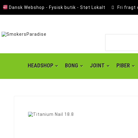
Dansk Webshop - Fysisk butik - Støt Lokalt
Fri fragt
HEADSHOP
BONG
JOINT
PIBER
Lomme Askebæger
Polyresin Askebæger
Smokers choice mixerbakker
Kingsize slim joint papir