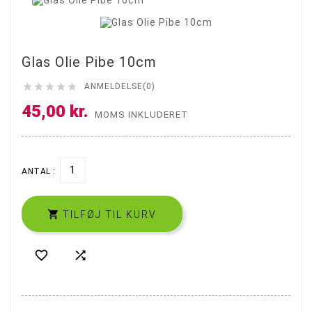
Glas Olie Pibe 10cm





ANMELDELSE(0)
45,00 kr.
MOMS INKLUDERET
ANTAL :

TILFØJ TIL KURV

