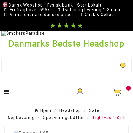
Dansk Webshop - Fysisk butik - Støt Lokalt
Fri fragt over 595kr
Lynhurtig levering 1-3 dage
Vi matcher alle danske priser
Click & Collect
★★★★★
Danmarks Bedste Headshop
0

Hjem
Headshop
Safe
&opbevaring
Opbevaringsbøtter
Tightvac 1.85 L
