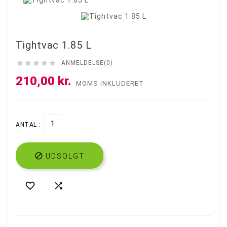
Tightvac 1.85 L





ANMELDELSE(0)
210,00 kr.
MOMS INKLUDERET
ANTAL :

UDSOLGT

