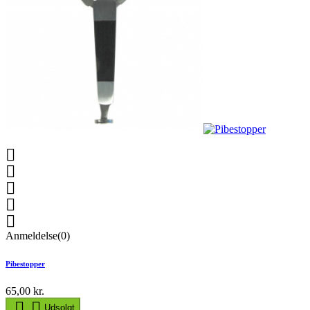





Anmeldelse(0)
Pibestopper
65,00 kr.


Udsolgt