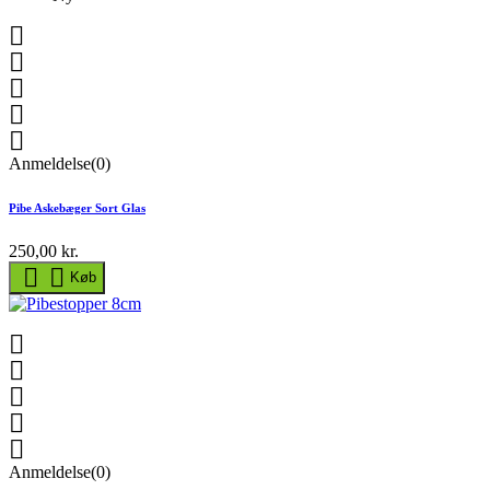





Anmeldelse(0)
Pibe Askebæger Sort Glas
250,00 kr.


Køb





Anmeldelse(0)