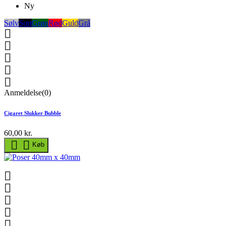
Ny
Sølv
Sort
Grøn
Rød
Guld
Grå





Anmeldelse(0)
Cigaret Slukker Bubble
60,00 kr.


Køb




