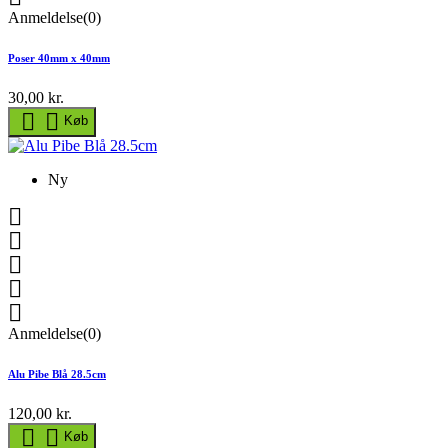
Anmeldelse(0)
Poser 40mm x 40mm
30,00 kr.


Køb
Ny





Anmeldelse(0)
Alu Pibe Blå 28.5cm
120,00 kr.


Køb