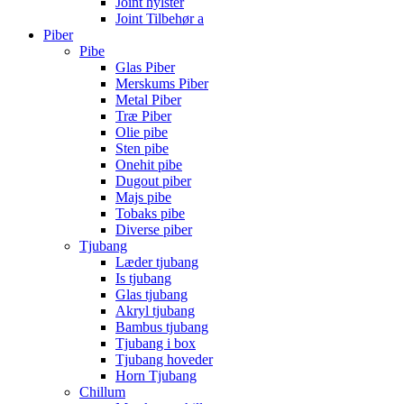
Joint hylster
Joint Tilbehør a
Piber
Pibe
Glas Piber
Merskums Piber
Metal Piber
Træ Piber
Olie pibe
Sten pibe
Onehit pibe
Dugout piber
Majs pibe
Tobaks pibe
Diverse piber
Tjubang
Læder tjubang
Is tjubang
Glas tjubang
Akryl tjubang
Bambus tjubang
Tjubang i box
Tjubang hoveder
Horn Tjubang
Chillum