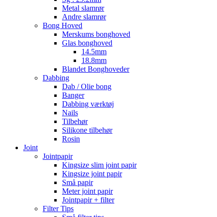
Metal slamrør
Andre slamrør
Bong Hoved
Merskums bonghoved
Glas bonghoved
14.5mm
18.8mm
Blandet Bonghoveder
Dabbing
Dab / Olie bong
Banger
Dabbing værktøj
Nails
Tilbehør
Silikone tilbehør
Rosin
Joint
Jointpapir
Kingsize slim joint papir
Kingsize joint papir
Små papir
Meter joint papir
Jointpapir + filter
Filter Tips