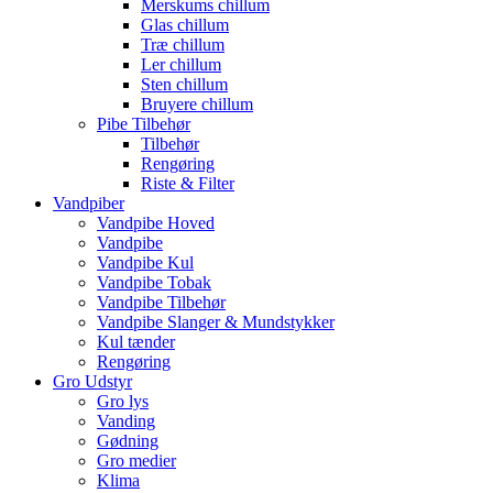
Merskums chillum
Glas chillum
Træ chillum
Ler chillum
Sten chillum
Bruyere chillum
Pibe Tilbehør
Tilbehør
Rengøring
Riste & Filter
Vandpiber
Vandpibe Hoved
Vandpibe
Vandpibe Kul
Vandpibe Tobak
Vandpibe Tilbehør
Vandpibe Slanger & Mundstykker
Kul tænder
Rengøring
Gro Udstyr
Gro lys
Vanding
Gødning
Gro medier
Klima