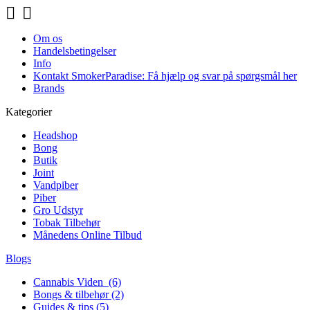


Om os
Handelsbetingelser
Info
Kontakt SmokerParadise: Få hjælp og svar på spørgsmål her
Brands
Kategorier
Headshop
Bong
Butik
Joint
Vandpiber
Piber
Gro Udstyr
Tobak Tilbehør
Månedens Online Tilbud
Blogs
Cannabis Viden (6)
Bongs & tilbehør (2)
Guides & tips (5)