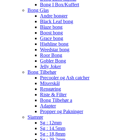
Bong I Box/Kuffert
Bong Glas
Andre bonger
Black Leaf bong
Blaze bong
Boost bong
Grace bong
Highline bong
Weedstar bong
Roor Bong
Gobler Bong
Jelly Joker
Bong Tilbehør
Precooler og Ash catcher
Mixerskål
Rengøring
Riste & Filter
Bong Tilbehør a
Adapter
Propper og Pakninger
Slamrør
Sg : 12mm
Sg : 14.5mm
Sg : 18,8mm
Sg : 29.2mm