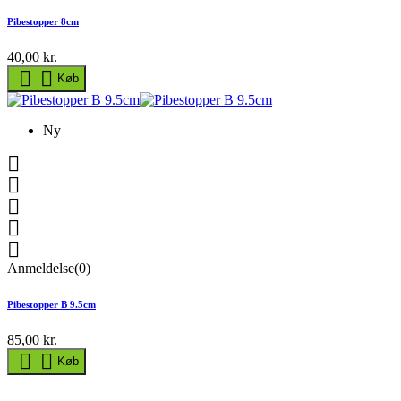
Pibestopper 8cm
40,00 kr.


Køb
Ny





Anmeldelse(0)
Pibestopper B 9.5cm
85,00 kr.


Køb