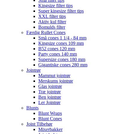
Små filter tips
Kingsize filter tips
Super kingsize filter tips
XXL filter tips
Aktiv kul filter
Bomulds filter
Færdig Rullet Cones
Små cones 1 1/4 - 84 mm
Kingsize cones 109 mm
B52 cones 120 mm
Party cones 140 mm
Supersize cones 180 mm
Gigantiske cones 280 mm
Jointrør
Mammut jointrør
Merskums jointrør
Glas jointrør
Træ jointrør
Ben jointrør
Ler Jointrør
Blunts
Blunt Wraps
Blunt Cones
Joint Tilbehør
Mixerbakker