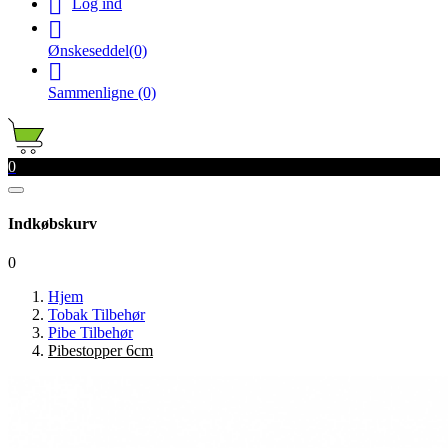

Log ind

Ønskeseddel
(0)

Sammenligne
(0)
0
Indkøbskurv
0
Hjem
Tobak Tilbehør
Pibe Tilbehør
Pibestopper 6cm