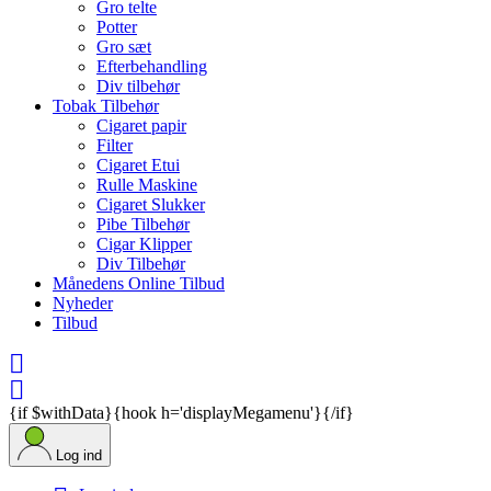
Gro telte
Potter
Gro sæt
Efterbehandling
Div tilbehør
Tobak Tilbehør
Cigaret papir
Filter
Cigaret Etui
Rulle Maskine
Cigaret Slukker
Pibe Tilbehør
Cigar Klipper
Div Tilbehør
Månedens Online Tilbud
Nyheder
Tilbud


{if $withData}{hook h='displayMegamenu'}{/if}
Log ind