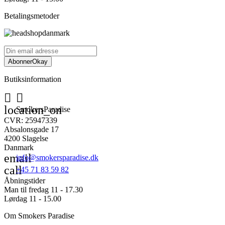
Betalingsmetoder
Abonner
Okay
Butiksinformation


location_on
SmokersParadise
CVR: 25947339
Absalonsgade 17
4200 Slagelse
Danmark
email
info@smokersparadise.dk
call
+45 71 83 59 82
Åbningstider
Man til fredag 11 - 17.30
Lørdag 11 - 15.00
Om Smokers Paradise