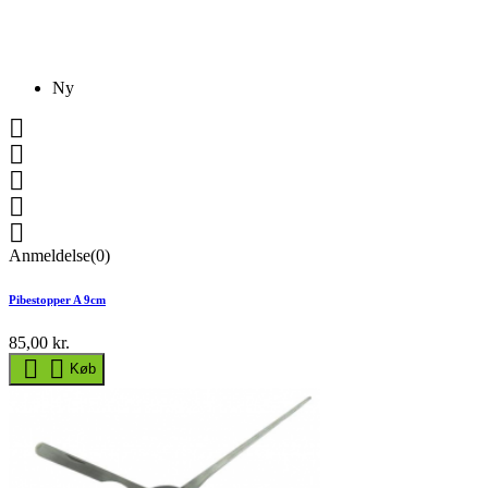
Ny





Anmeldelse(0)
Pibestopper A 9cm
85,00 kr.


Køb