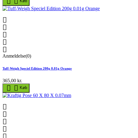


Køb





Anmeldelse(0)
Tuff-Weigh Speciel Edition 200g 0.01g Orange
365,00 kr.


Køb




