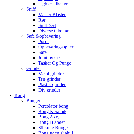
Lighter tilbehør
Sniff
Master Blaster
Rør
Sniff Sæt
Diverse tilbehør
Safe &opbevaring
Poser
Opbevaringsbøtter
Safe
Joint hylster
Tasker Og Punge
Grinder
Metal grinder
Træ grinder
Plastik grinder
Div grinder
Bong
Bonger
Percolator bong
Bong Keramik
Bong Akryl
Bong Blandet
Silikone Bonger
Bong uden sliphul