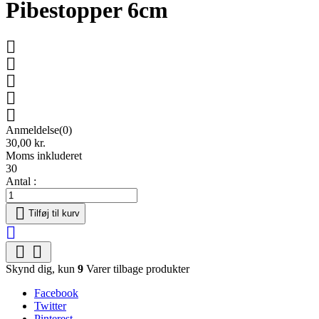
Pibestopper 6cm





Anmeldelse(0)
30,00 kr.
Moms inkluderet
30
Antal :

Tilføj til kurv



Skynd dig, kun
9
Varer tilbage produkter
Facebook
Twitter
Pinterest