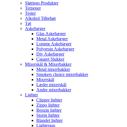
Slørings Produkter
Terpener
Tester
Alkohol Tilbehør
Tøj
Askebæger
Glas Askebæger
Metal Askebæger
Lomme Askebæger
Polyresin Askebæger
Div Askebæger
Cigaret Slukker
Mixerskål & Mixerbakker
Metal mixerbakker
Smokers choice mixerbakker
Mixerskål
Læder mixerskål
Andre mixerbakker
Lighter
Clipper lighter
Zippo lighter
Benzin lighter
Storm lighter
Blandet lighter
Lightergas