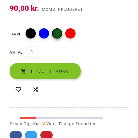
90,00 kr.
MOMS INKLUDERET

FARVE :
ANTAL :

TILFØJ TIL KURV


8
Skynd Dig, Kun
Varer Tilbage Produkter