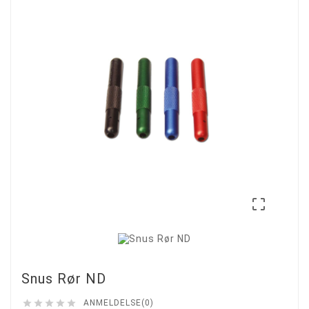

Snus Rør ND





ANMELDELSE(0)