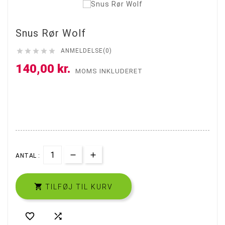
Snus Rør Wolf





ANMELDELSE(0)
140,00 kr.
MOMS INKLUDERET
ANTAL :

TILFØJ TIL KURV

