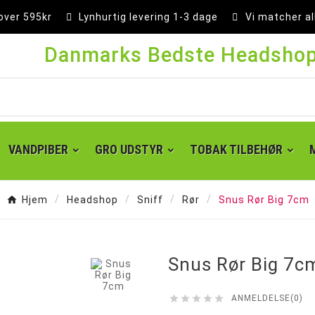
 over 595kr
Lynhurtig levering 1-3 dage
Vi matcher al
Danmarks Bedste Headsho
VANDPIBER
GRO UDSTYR
TOBAK TILBEHØR
Hjem
Headshop
Sniff
Rør
Snus Rør Big 7cm

Snus Rør Big 7c





ANMELDELSE(0)
Super kingsize filter tips
Små cones 1 1/4 - 84 mm
Kingsize cones 109 mm
Party cones 140 mm
Supersize cones 180 mm
Gigantiske cones 280 mm