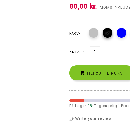
80,00 kr.
Precooler og Ash catcher
Propper og Pakninger
MOMS INKLUD

FARVE :
ANTAL :

TILFØJ TIL KURV
19
På Lager
Tilgængelig ´ Prod
Write your review