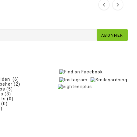


ABONNER
iden (6)
lbehør (2)
ps (5)
es (8)
ts (0)
 (0)
0)