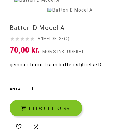
Batteri D Model A





ANMELDELSE(0)
70,00 kr.
MOMS INKLUDERET
gemmer formet som batteri størrelse D
ANTAL :

TILFØJ TIL KURV

