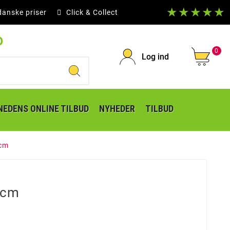
★★★★★
danske priser
Click & Collect
p
0
Log ind
EDENS ONLINE TILBUD
NYHEDER
TILBUD
3cm
3cm