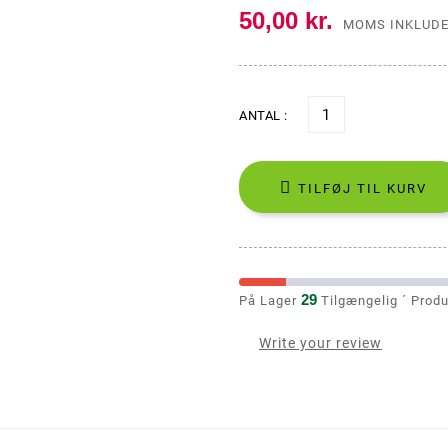
50,00 kr.
Precooler og Ash catcher
Propper og Pakninger
MOMS INKLUD
ANTAL :

TILFØJ TIL KURV
29
På Lager
Tilgængelig ´ Produ
Write your review