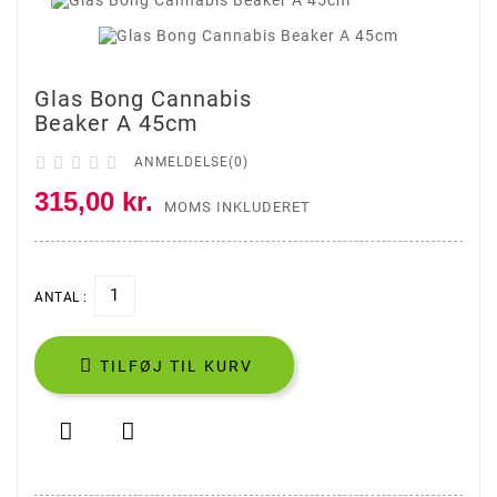
Glas Bong Cannabis
Beaker A 45cm





ANMELDELSE(0)
315,00 kr.
MOMS INKLUDERET
ANTAL :

TILFØJ TIL KURV

