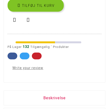

TILFØJ TIL KURV


132
På Lager
Tilgængelig ´ Produkter
Write your review
Beskrivelse